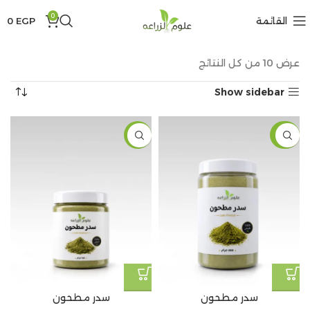
0
القائمة
EGP
0
عرض ⁦10⁩ من كل النتائج
Show sidebar
-19%
-27%
سدر مطحون
سدر مطحون