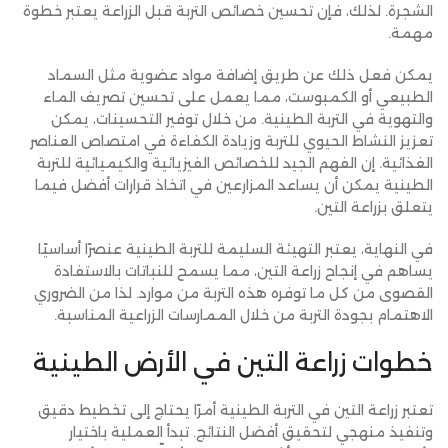
الشجرة. لذلك، فإن تحسين خصائص التربة قبل الزراعة يعتبر خطوة
مهمة.
يمكن فعل ذلك عن طريق إضافة مواد عضوية مثل السماد
الطبيعي أو الكمبوست، مما يعمل على تحسين تصريف الماء
والتهوية في التربة الطينية. من خلال توفير التحسينات، يمكن
تعزيز النشاط الحيوي للتربة وزيادة الكفاءة في امتصاص العناصر
الغذائية. إن الفهم الجيد للخصائص الفيزيائية والكيميائية للتربة
الطينية يمكن أن يساعد المزارعين في اتخاذ قرارات أفضل فيما
يتعلق بزراعة التين.
في النهاية، يعتبر التهيئة السليمة للتربة الطينية عنصرًا أساسيًا
يساهم في إنجاح زراعة التين، مما يسمح للنباتات بالاستفادة
القصوى من كل ما توفره هذه التربة من موارد. لذا من الضروري
الاهتمام بجودة التربة من خلال الممارسات الزراعية المناسبة.
خطوات زراعة التين في الأرض الطينية
تعتبر زراعة التين في التربة الطينية أمرًا يحتاج إلى تخطيط دقيق
وتنفيذ منهجي لتحقيق أفضل النتائج. تبدأ العملية باختيار