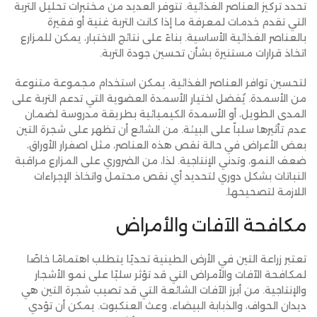
تحدد تركيز العناصر الغذائية. تتوفر العديد من مختبرات تحليل التربة
التي تقدم خدمات لمعرفة ما إذا كانت التربة غنية أو فقيرة
بالعناصر الغذائية الأساسية. بناءً على نتائج الاختبار، يمكن للمزارع
اتخاذ قرارات مستنيرة بشأن تحسين جودة التربة.
لتحسين توافر العناصر الغذائية، يمكن استخدام مجموعة متنوعة
من الأسمدة. يُفضل اختيار الأسمدة العضوية التي تدعم التربة على
المدى الطويل، أو الأسمدة الكيميائية بطريقة مدروسة لضمان
عدم تأثيرها سلباً على البيئة. من الشائع أن تظهر على شجرة التين
بعض الأعراض في حالة نقص هذه العناصر، مثل اصفرار الأوراق،
ضعف النمو، وتدني الإنتاجية. لذا، من الضروري على المزارع مراقبة
النباتات بشكل دوري لتحديد أي نقص محتمل واتخاذ الإجراءات
اللازمة لتصحيحها.
مكافحة الآفات والأمراض
تعتبر زراعة التين في الأرض الطينية تحديًا يتطلب اهتمامًا خاصًا
لمكافحة الآفات والأمراض التي قد تؤثر سلبًا على نمو الأشجار
والإنتاجية. من أبرز الآفات الشائعة التي قد تصيب شجرة التين هي
ديدان الحواف، والذبابة البيضاء، وعث العنكبوت. يمكن أن تؤدي