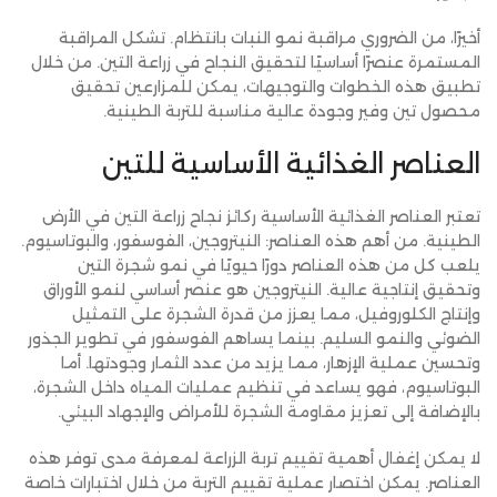
أخيرًا، من الضروري مراقبة نمو النبات بانتظام. تشكل المراقبة
المستمرة عنصرًا أساسيًا لتحقيق النجاح في زراعة التين. من خلال
تطبيق هذه الخطوات والتوجيهات، يمكن للمزارعين تحقيق
محصول تين وفير وجودة عالية مناسبة للتربة الطينية.
العناصر الغذائية الأساسية للتين
تعتبر العناصر الغذائية الأساسية ركائز نجاح زراعة التين في الأرض
الطينية. من أهم هذه العناصر: النيتروجين، الفوسفور، والبوتاسيوم.
يلعب كل من هذه العناصر دورًا حيويًا في نمو شجرة التين
وتحقيق إنتاجية عالية. النيتروجين هو عنصر أساسي لنمو الأوراق
وإنتاج الكلوروفيل، مما يعزز من قدرة الشجرة على التمثيل
الضوئي والنمو السليم. بينما يساهم الفوسفور في تطوير الجذور
وتحسين عملية الإزهار، مما يزيد من عدد الثمار وجودتها. أما
البوتاسيوم، فهو يساعد في تنظيم عمليات المياه داخل الشجرة،
بالإضافة إلى تعزيز مقاومة الشجرة للأمراض والإجهاد البيئي.
لا يمكن إغفال أهمية تقييم تربة الزراعة لمعرفة مدى توفر هذه
العناصر. يمكن اختصار عملية تقييم التربة من خلال اختبارات خاصة