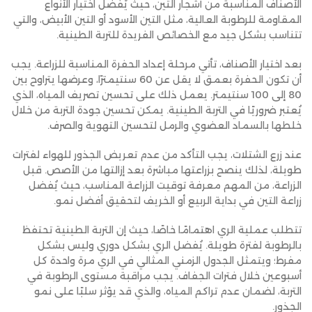
الأصناف المناسبة من أشجار التين، حيث يُفضّل اختيار الأنواع
المقاومة للرطوبة العالية، مثل التين الأسود أو التين الأبيض، والتي
تتناسب بشكل جيد مع الخصائص الفريدة للتربة الطينية.
بعد اختيار الأصناف، تأتي مرحلة إعداد الحفرة المناسبة للزراعة. يجب
أن تكون الحفرة بعمق لا يقل عن 60 سنتيمترًا، وعرضها يتراوح بين
80 إلى 100 سنتيمتر. يعمل ذلك على تحسين تصريف المياه، الذي
يُعتبر ضروريًا في التربة الطينية. يمكن تحسين جودة التربة من خلال
خلطها بالسماد العضوي والرمل لتحسين التهوية والصرف.
عند زرع الشتلات، يجب التأكد من عدم تعريض الجذور للهواء لفترات
طويلة، لذلك ينصح بزراعتها مباشرة بعد إزالتها من الأصص. قبل
الزراعة، من المهم معرفة توقيت الزراعة المناسب، حيث يُفضل
زراعة التين في بداية الربيع أو الخريف لتحقيق أفضل نمو.
تتطلب عملية الري اهتمامًا خاصًا، حيث إن التربة الطينية تحتفظ
بالرطوبة لفترة طويلة. يُفضل الري بشكل دوري وليس بشكل
مفرط؛ ويتمثل الجدول الزمني المثالي في الري مرة واحدة كل
أسبوعين خلال فترات الجفاف. يجب مراقبة مستوى الرطوبة في
التربة، لضمان عدم تراكم المياه، والذي قد يؤثر سلبًا على نمو
الجذور.