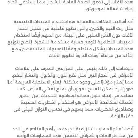
هذه الآفات إلى تدهور الصحة العامة للأشجار، مما يستدعي اتخاذ
إجراءات فعالة لمواجهتها.
أحد أساليب المكافحة الفعالة هو استخدام المبيدات الطبيعية،
مثل زيت النيم والكتين، والتي تظهر فاعلية في تقليل انتشار
الآفات دون التأثير السلبي على البيئة. من المهم أيضًا استخدام
المبيدات النظامية لتوفير حماية مستدامة للشجرة. يُنصح بتوزيع
هذه المبيدات بشكل منتظم وفقًا لتوجيهات المتخصصين، مع
التأكد من مراعاة أوقات الذروة لظهور الآفات.
بالإضافة إلى ذلك، ينبغي على المزارعين التعرف على علامات
الأمراض في أشجار التين مثل تغير اللون، والذبول، وانتشار البقع،
مما يُعتبر مؤشرًا على وجود مشكلة. يُعتبر الاستجابة السريعة أمرًا
ضروريًا، إذ يمكن للعلاج الفوري أن يمنع تفشي المرض، كما
يساعد في إيجاد حلول فعالة لمواجهة التحديات. من الطرق
الفعالة لمكافحة الأمراض هو استخدام الفطريات المفيدة
وصناديق الفطريات، مما يسهم في تحسين التوازن البيئي في
حقل الزراعة.
أيضًا، تعتبر الممارسات الزراعية الجيدة من أهم العناصر في الحد
من مخاطر الآفات والأمراض. تتضمن هذه الممارسات الزراعة