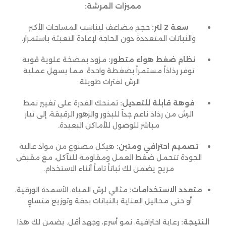
مميزات المرشة:
سعة 2 لتر:
حجم مضاعف ليناسب المساحات الأكبر
والنباتات المتعددة دون الحاجة لإعادة التعبئة باستمرار.
نظام ضغط هواء متطور:
مزود بمضخة علوية قوية
توفر رذاذاً مستمراً بضغطة واحدة، مما يسهل عملية
الرش لفترات طويلة.
فوهة قابلة للتعديل:
تمنحك القدرة على تغيير نمط
الرش من رذاذ ناعم جداً للبذور والزهور الرقيقة، إلى تيار
مباشر للوصول للأماكن البعيدة.
تصميم احترافي ومتين:
هيكل مصنوع من مواد عالية
الجودة تتحمل ضغط العمل ومقاومة للتآكل، مع مقبض
مريح يضمن لك ثباتاً تاماً أثناء الاستخدام.
متعدد الاستخدامات:
مثالي لرش المياه، الأسمدة الورقية،
أو حتى محاليل العناية بالنباتات بدقة وتوزيع متساوٍ.
النتيجة:
رعاية احترافية، نمو أسرع، وجهد أقل. يضمن لك هذا