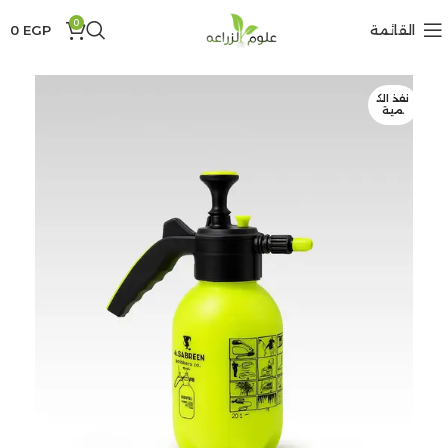
0
القائمة
EGP
0
نفذ الك
مية