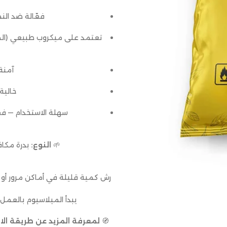
فعّالة ضد الن
تعتمد على ميكروب طبيعي (الميل
آمنة 
خالية
سهلة الاستخدام — ف
🌱
النوع:
بدرة مكافحة حي
رش كمية قليلة في أماكن مرور أو تج
يبدأ الميلاسيوم بالعمل
🧭
لمعرفة المزيد عن طريقة ال