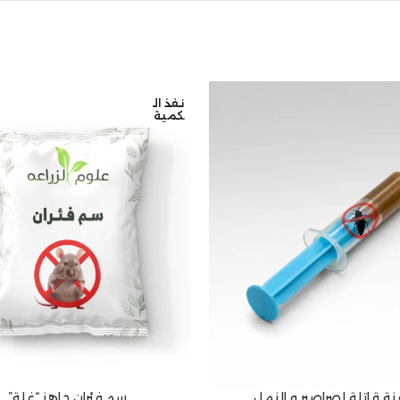
نفذ ال
كمية
ة قاتلة لصراصير و النمل
سم فئران جاهز “غلة”
 السلة
قراءة المزيد