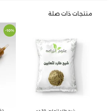
منتجات ذات صلة
-10%
حقن
إضافة إلى
شيح طارد لثعابين 30 جم
إضافة إلى السلة