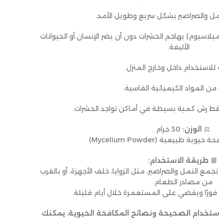
مل والصراصير بشكل سريع وطويل الأمد.
اسيوم) يهاجم الحشرات دون أن يضر الإنسان أو الحيوانات
الأليفة.
للاستخدام داخل وخارج المنزل.
 من المواد الكيميائية القاسية.
قط رش كمية بسيطة في أماكن تواجد الحشرات.
⚖️
الوزن:
30 جرام
وية طبيعية (Mycelium Powder)
📘
طريقة الاستخدام:
مع النمل والصراصير، مثل الزوايا، خلف الأجهزة، أو بالقرب
من مصادر الطعام.
 فورًا ويقضي على المستعمرة خلال أيام قليلة.
استخدام الصحيحة ونصائح المكافحة الحيوية، يمكنك