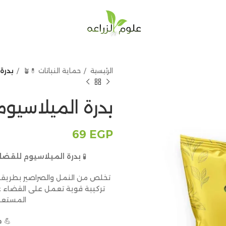
الرئيسية
حماية النباتات 💊🪴
بدرة ا
بدرة الميلاسيوم 30 جرا
69
EGP
🧪
بدرة الميلاسيوم للقضاء ع
تخلص من النمل والصراصير بطريقة
تركيبة قوية تعمل على القضاء على
المستعمر
💪
م