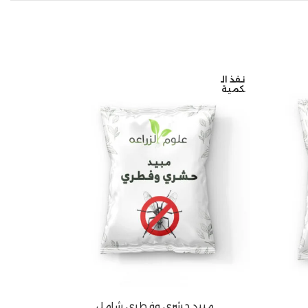
نفذ ال
كمية
مبيد حشري وفطري شامل
قراءة المزيد