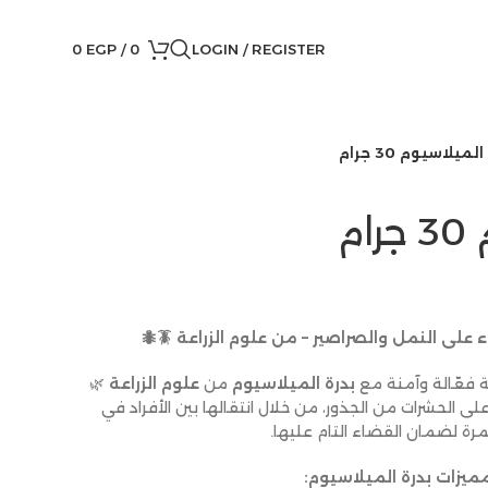
0
EGP
/
0
LOGIN / REGISTER
لميلاسيوم 30 جرام
م
لى النمل والصراصير – من علوم الزراعة 🪳🐜
 فعّالة وآمنة مع
بدرة الميلاسيوم
من
علوم الزراعة
🌿
 الحشرات من الجذور، من خلال انتقالها بين الأفراد في
ة لضمان القضاء التام عليها.
ميزات بدرة الميلاسيوم: