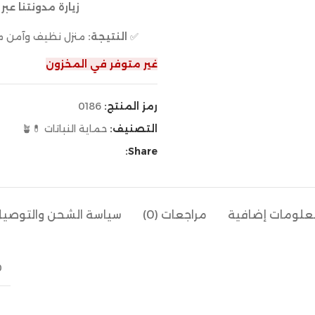
زيارة مدونتنا عبر قائمة (MENU) في مت
✅
النتيجة:
منزل نظيف وآمن م
غير متوفر في المخزون
رمز المنتج:
0186
التصنيف:
حماية النباتات 💊🪴
Share:
لومات إضافية
مراجعات (0)
سياسة الشحن والتوصي
30