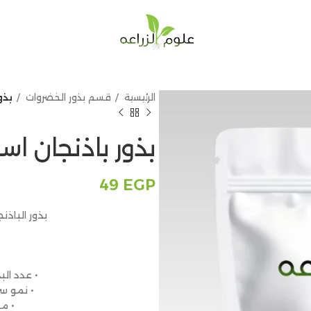
الرئيسية
قسم بذور الخضروات
بذور
بذور باذنجان اسود 7
49
EGP
بذور الباذنجان الأسود
• عدد البذور: حوال
• نمو سر
• م