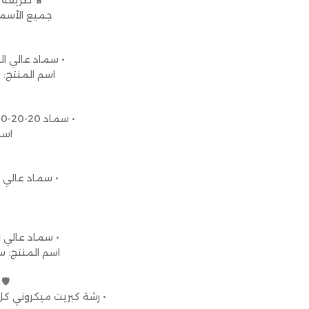
🔋 طريقة ا
جميع الأسمد
• سماد عالي ال
اسم المنتج: 
• سماد NPK 20-20-20 متوازن → نمو أعلى وأوراق أقوى.
اسم ال
• سماد عالي ا
• سماد عالي 
اسم المنتج: س
🛡
• رشة كبريت ميكروني كل 15 يوم للوقاية من الأمراض والبياض الدقي