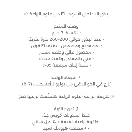
بذور الباذنجان الأسود – F1 من علوم الزراعة 🌱
وصف المنتج
• الكمية: 7 جرام
• عدد البذور: حوالي 200–260 بذرة تقريبًا
• نمو سريع ومضمون – صنف F1 قوي.
• محصول عالي وطعم ممتاز.
• غني بالمعادن والفيتامينات.
• نسبة إنبات مرتفعة 85٪.
📌 ميعاد الزراعة
يُزرع في الجو الدافئ من يوليو لـ أغسطس (7–8).
🌱 طريقة الزراعة (علوم الزراعة هتعلّمك تزرعها صح)
1) تجهيز التربة
اخلط المكونات كويس جدًا:
• ½ تربة زراعية خفيفة + ¼ رمل مباني
• + معلقة هيومك أسيد