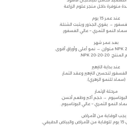
لتسميد الكامل للباذنجان الأسود
ة متوفرة داخل متجر علوم الزراعة
عند عمر 15 يوم
فسفور → يقوي الجذور ويثبت الشتلة.
سماد النمو الثمري – عالي الفسفور.
بعد عمر شهر
منتج: NPK 20-20-20.
عند بداية التزهير
لفسفور لتحسين التزهير وعقد الثمار.
(سماد للنمو الزهري).
مرحلة الإثمار
البوتاسيوم → حجم أكبر وطعم أحسن.
ماد النمو الثمري – عالي البوتاسيوم.
 يجب الوقاية من الأمراض
قي.