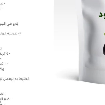
• غ
• 
يُزرع في الجو
🌱 طريقة الزرا
اخ
• ½ ترب
•
• + كمية
واخ
الخليط ده بيعمل ترب
• ا
• ضع الب
• ر