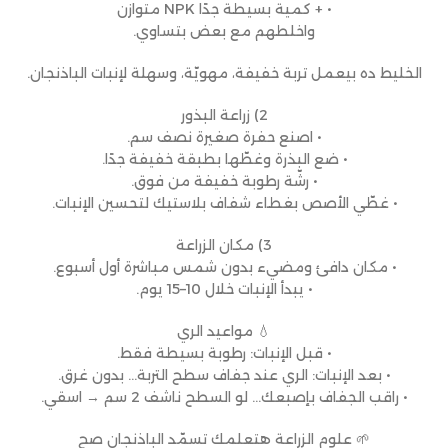
• + كمية بسيطة جدًا NPK متوازن
واخلطهم مع بعض بتساوي.
الخليط ده بيعمل تربة خفيفة، مهويّة، وسهلة لإنبات الباذنجان.
2) زراعة البذور
• اصنع حفرة صغيرة نصف سم.
• ضع البذرة وغطّها بطبقة خفيفة جدًا.
• رشّة رطوبة خفيفة من فوق.
• غطّي الأصص بغطاء شفاف بلاستيك لتحسين الإنبات.
3) مكان الزراعة
• مكان دافئ ومضيء بدون شمس مباشرة أول أسبوع.
• يبدأ الإنبات خلال 10–15 يوم.
💧 مواعيد الري
• قبل الإنبات: رطوبة بسيطة فقط.
• بعد الإنبات: الري عند جفاف سطح التربة… بدون غرق.
• راقب الجفاف بإصبعك… لو السطح ناشف 2 سم → اسقي.
🌱 علوم الزراعة هتعلمك تسمّد الباذنجان صح