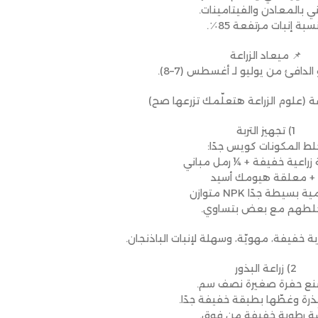
ني بالمعادن والفيتامينات.
نسبة إنبات مرتفعة 85٪.
📌 ميعاد الزراعة
 الدافئ من يوليو لـ أغسطس (7–8).
عة (علوم الزراعة هتعلّمك تزرعها صح)
1) تجهيز التربة
لط المكونات كويس جدًا:
ة زراعية خفيفة + ¼ رمل مباني
 + معلقة هيومك أسيد
 بسيطة جدًا NPK متوازن
لطهم مع بعض بتساوي.
ة خفيفة، مهويّة، وسهلة لإنبات الباذنجان.
2) زراعة البذور
صنع حفرة صغيرة نصف سم.
ذرة وغطّها بطبقة خفيفة جدًا.
شّة رطوبة خفيفة من فوق.