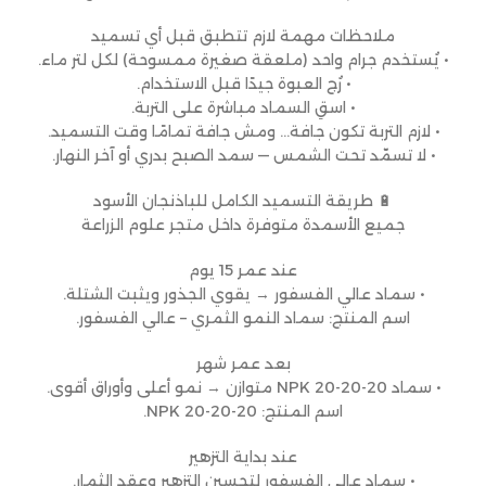
ملاحظات مهمة لازم تتطبق قبل أي تسميد
• يُستخدم جرام واحد (ملعقة صغيرة ممسوحة) لكل لتر ماء.
• رُج العبوة جيدًا قبل الاستخدام.
• اسقِ السماد مباشرة على التربة.
• لازم التربة تكون جافة… ومش جافة تمامًا وقت التسميد.
• لا تسمّد تحت الشمس — سمد الصبح بدري أو آخر النهار.
🔋 طريقة التسميد الكامل للباذنجان الأسود
جميع الأسمدة متوفرة داخل متجر علوم الزراعة
عند عمر 15 يوم
• سماد عالي الفسفور → يقوي الجذور ويثبت الشتلة.
اسم المنتج: سماد النمو الثمري – عالي الفسفور.
بعد عمر شهر
• سماد NPK 20-20-20 متوازن → نمو أعلى وأوراق أقوى.
اسم المنتج: NPK 20-20-20.
عند بداية التزهير
• سماد عالي الفسفور لتحسين التزهير وعقد الثمار.