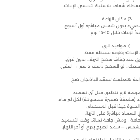
غطاء شفاف بلاستيك لتحسين الإنبات.
3) مكان الزراعة
مضيء بدون شمس مباشرة أول أسبوع.
دأ الإنبات خلال 10–15 يوم.
💧 مواعيد الري
 الإنبات: رطوبة بسيطة فقط.
 الري عند جفاف سطح التربة… بدون غرق.
… لو السطح ناشف 2 سم → اسقي.
راعة هتعلمك تسمّد الباذنجان صح
همة لازم تتطبق قبل أي تسميد
حد (ملعقة صغيرة ممسوحة) لكل لتر ماء.
 العبوة جيدًا قبل الاستخدام.
ِ السماد مباشرة على التربة.
ون جافة… ومش جافة تمامًا وقت التسميد.
لشمس — سمد الصبح بدري أو آخر النهار.