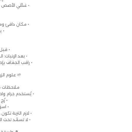
• غطّي الأصص ب
• مكان دافئ و
• يب
• قبل
• بعد الإنبات:
• راقب الجفاف بإصبعك
🌱 علوم الز
ملاحظات م
• يُستخدم جرام وا
• رُج
• اسق
• لازم التربة تك
• لا تسمّد تحت ا