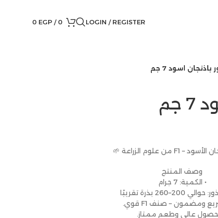
0
EGP
/
0
LOGIN / REGISTER
 باذنجان اسود 7 جم
 جم
 – F1 من علوم الزراعة 🌱
وصف المنتج
• الكمية: 7 جرام
ي 200–260 بذرة تقريبًا
يع ومضمون – صنف F1 قوي.
حصول عالي وطعم ممتاز.