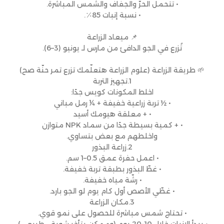
• تتحمل الحرّ والجفاف والشمس المباشرة.
• نسبة إنبات 85٪.
📌 ميعاد الزراعة
تُزرع في الجو الدافئ من مارس لـ يونيو (3–6).
🌱 طريقة الزراعة (علوم الزراعة هتعلّمك تزرع تمر حنّة صح)
1.تجهيز التربة
اخلط المكونات كويس جدًا:
• ½ تربة زراعية خفيفة + ¼ رمل مباني
• + معلقة هيومك أسيد
• + كمية بسيطة جدًا من سماد NPK متوازن
واخلطهم مع بعض بتساوي.
2.زراعة البذور
• اعمل حفرة عمق 0.5–1 سم.
• غطّ البذور بطبقة تربة خفيفة.
• رشّة مياه خفيفة.
• غطّي الأصص أول كام يوم لو الجو بارد.
3.مكان الزراعة
• تحتاج شمس مباشرة للحصول على نمو قوي.