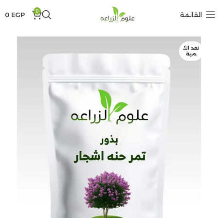
0
القائمة
EGP
0
نفذ الك
مية