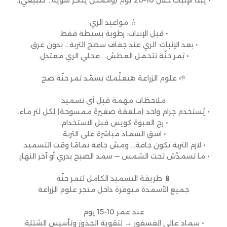
• يبدأ الإنبات خلال 10–20 يوم (وممكن يتأخر شوية… طبيعي).
💧 مواعيد الري
• قبل الإنبات: رطوبة بسيطة فقط.
• بعد الإنبات: الري عند جفاف سطح التربة… بدون غرق.
• تمر حنّة تتحمل العطش… فخلي الري معتدل.
🌱 علوم الزراعة هتعلّمك تسمّد تمر حنّة صح
ملاحظات مهمة قبل أي تسميد
• يُستخدم جرام واحد (ملعقة صغيرة ممسوحة) لكل لتر ماء.
• رج العبوة كويس قبل الاستخدام.
• اسقِ السماد مباشرة على التربة.
• لازم التربة تكون جافة… ومش جافة تمامًا وقت التسميد.
• ما تسمدّش تحت الشمس — سمد الصبح بدري أو آخر النهار.
🔋 طريقة التسميد الكامل لتمر حنّة
جميع الأسمدة متوفرة داخل متجر علوم الزراعة
عند عمر 10–15 يوم
• سماد عالي الفسفور → لتقوية الجذور وتأسيس الشتلة.