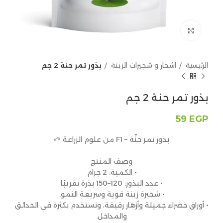
Click to enlarge
الرئيسية
اشجار و شجيرات الزينة
بذور تمر حنة 2 جم
بذور تمر حنة 2 جم
59
EGP
بذور تمر حنّة – F1 من علوم الزراعة 🌱
وصف المنتج
• الكمية: 2 جرام
• عدد البذور: 120–150 بذرة تقريبًا
• شجيرة زينة قوية وسريعة النمو.
• أوراق خضراء جميلة وأزهار رقيقة، وتستخدم بكثرة في الحدائق
والمداخل.