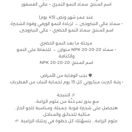
اسم المنتج: سماد النمو الثمري – عالي الفسفور.
عند عمر شهر ونص (45 يوم)
• سماد عالي النيتروجين → لزيادة النمو الورقي وقوة الشجيرة.
اسم المنتج: سماد النمو الخضري – عالي النيتروجين.
مرحلة ما بعد النمو الخضري
• سماد NPK 20-20-20 متوازن → للحفاظ على النمو
والكثافة.
اسم المنتج: NPK 20-20-20.
🛡 يجب الوقاية من الأمراض
• رشة كبريت ميكروني كل 15 يوم لحماية النبات من الفطريات.
🎉 النتيجة
مع بذور تمر حنّة من علوم الزراعة…
هتحصل على شجيرة قوية، جميلة، ومناسبة للجو الحار…
مثالية للحدائق والمداخل.
علوم الزراعة… بتسهّلك كل خطوة في رحلتك الزراعية. 🌱