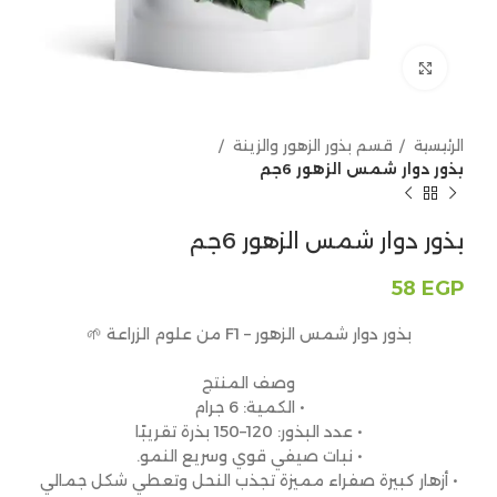
Click to enlarge
الرئيسية
قسم بذور الزهور والزينة
بذور دوار شمس الزهور 6جم
بذور دوار شمس الزهور 6جم
58
EGP
بذور دوار شمس الزهور – F1 من علوم الزراعة 🌱
وصف المنتج
• الكمية: 6 جرام
• عدد البذور: 120–150 بذرة تقريبًا
• نبات صيفي قوي وسريع النمو.
• أزهار كبيرة صفراء مميزة تجذب النحل وتعطي شكل جمالي