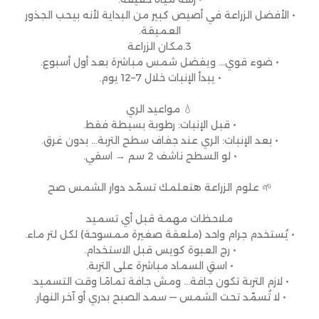
• الأفضل الزراعة في أصيص كبير من البداية لأنه بيحب الجذور
العميقة.
3.مكان الزراعة
• ضوء قوي… ويفضل شمس مباشرة بعد أول أسبوع.
• يبدأ الإنبات خلال 7–12 يوم.
💧 مواعيد الري
• قبل الإنبات: رطوبة بسيطة فقط.
• بعد الإنبات: الري عند جفاف سطح التربة… بدون غرق.
• لو السطح ناشف 2 سم → اسقي.
🌱 علوم الزراعة هتعلمك تسمّد دوار الشمس صح
ملاحظات مهمة قبل أي تسميد
• يُستخدم جرام واحد (ملعقة صغيرة ممسوحة) لكل لتر ماء.
• رج العبوة كويس قبل الاستخدام.
• اسقِ السماد مباشرة على التربة.
• لازم التربة تكون جافة… ومش جافة تمامًا وقت التسميد.
• لا تُسمّد تحت الشمس — سمد الصبح بدري أو آخر النهار.