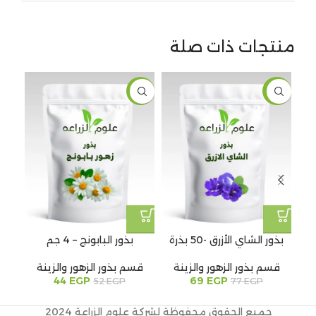
منتجات ذات صلة
نفذ 
-15%
-10%
مي
بذور الشاي الأزرق -50 بذرة
بذور البابونج – 4 جم
ب
قسم بذور الزهور والزينة
قسم بذور الزهور والزينة
قس
44
EGP
69
EGP
52
EGP
77
EGP
جميع الحقوق محفوظة لشركة علوم الزراعة 2024