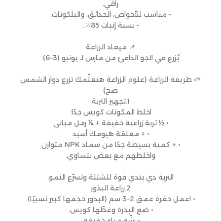
راقي.
• مناسب للأحواض، الحدائق، والبلكونات.
• نسبة إنبات 85٪.
📌 ميعاد الزراعة
يُزرع في الجو الدافئ من مارس لـ يونيو (3–6).
🌱 طريقة الزراعة (علوم الزراعة هتعلّمك تزرع دوار الشمس
صح)
1.تجهيز التربة
اخلط المكونات كويس جدًا:
• ½ تربة زراعية خفيفة + ¼ رمل مباني
• + معلقة هيومك أسيد
• + كمية بسيطة جدًا من سماد NPK متوازن
واخلطهم مع بعض بتساوي.
التربة دي بتدي قوة للشتلة وتسرّع النمو.
2.زراعة البذور
• اعمل حفرة عمق 2–3 سم (البذور حجمها كبير نسبيًا).
• ضع البذرة وغطّها كويس.
• رشّة مياه خفيفة.