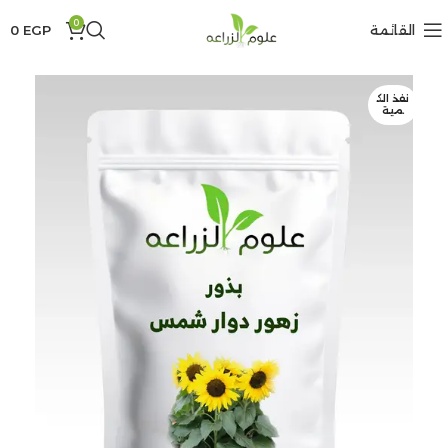
0
القائمة
EGP
0
نفذ الك
مية