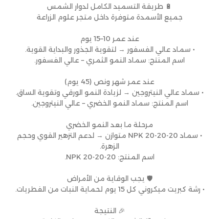
🔋 طريقة التسميد الكامل لدوار الشمس
جميع الأسمدة متوفرة داخل متجر علوم الزراعة
عند عمر 10–15 يوم
• سماد عالي الفسفور → لتقوية الجذور والبداية القوية.
اسم المنتج: سماد النمو الثمري – عالي الفسفور.
عند عمر شهر ونص (45 يوم)
• سماد عالي النيتروجين → لزيادة النمو الورقي وتقوية الساق.
اسم المنتج: سماد النمو الخضري – عالي النيتروجين.
مرحلة ما بعد النمو الخضري
• سماد NPK 20-20-20 متوازن → لدعم التزهير القوي وحجم
الزهرة.
اسم المنتج: NPK 20-20-20.
🛡 يجب الوقاية من الأمراض
• رشة كبريت ميكروني كل 15 يوم لحماية النبات من الفطريات.
🎉 النتيجة