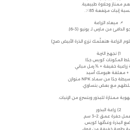
عم ممتاز وحلاوة طبيعية.
نسبة إنبات مرتفعة 85٪.
📌 ميعاد الزراعة
و الدافئ من مارس لـ يونيو (3–6).
لوم الزراعة هتعلّمك تزرع الذرة الأبيض صح)
1) تجهيز التربة
لط المكونات كويس جدًا:
ة زراعية خفيفة + ¼ رمل مباني
 + معلقة هيومك أسيد
ة جدًا من سماد NPK متوازن
لطهم مع بعض بتساوي.
هوية ممتازة للبذور وبتسرع من الإنبات.
2) زراعة البذور
عمل حفرة عمق 2–3 سم.
ضع البذرة وغطّها كويس.
شّة رطوبة خفيفة من فوق.