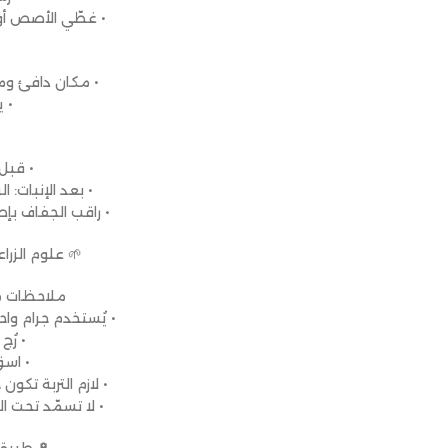
• غطّي الأصص أو
• مكان دافئ و
• يب
• قبل
• بعد الإنبات:
• راقب الجفاف بإصبعك
🌱 علوم الزر
ملاحظات م
• يُستخدم جرام وا
• رُج
• اسق
• لازم التربة تك
• لا تسمّد تحت ا