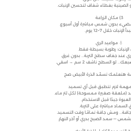
 الصينية بغطاء شفاف لتحسين الإنبات.
3) مكان الزراعة
مضيء بدون شمس مباشرة أول أسبوع.
دأ الإنبات خلال 7–12 يوم.
💧 مواعيد الري
 الإنبات: رطوبة بسيطة فقط.
 الري عند جفاف سطح التربة… بدون غرق.
… لو السطح ناشف 2 سم → اسقي.
اعة هتعلمك تسمّد الذرة الأبيض صح
همة لازم تتطبق قبل أي تسميد
حد (ملعقة صغيرة ممسوحة) لكل لتر ماء.
 العبوة جيدًا قبل الاستخدام.
ِ السماد مباشرة على التربة.
ون جافة… ومش جافة تمامًا وقت التسميد.
لشمس — سمد الصبح بدري أو آخر النهار.