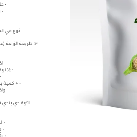
• ط
• 
يُزرع في الج
🌱 طريقة الزراعة (ع
اخ
• ½ ترب
•
• + كمية بسيط
واخ
التربة دي بتدي ت
• ا
• 
• ر