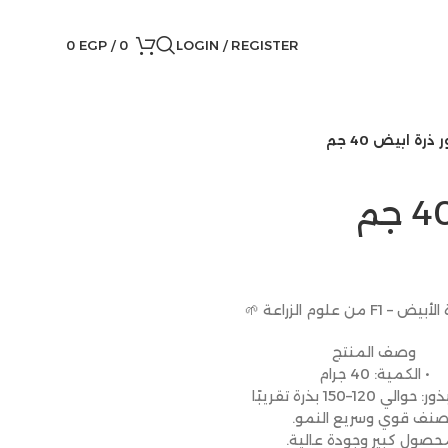
0
EGP
/
0
LOGIN / REGISTER
 ذرة ابيض 40 جم
 F1 من علوم الزراعة 🌱
وصف المنتج
• الكمية: 40 جرام
لي 120–150 بذرة تقريبًا
صنف قوي وسريع النمو.
محصول كبير وجودة عالية.