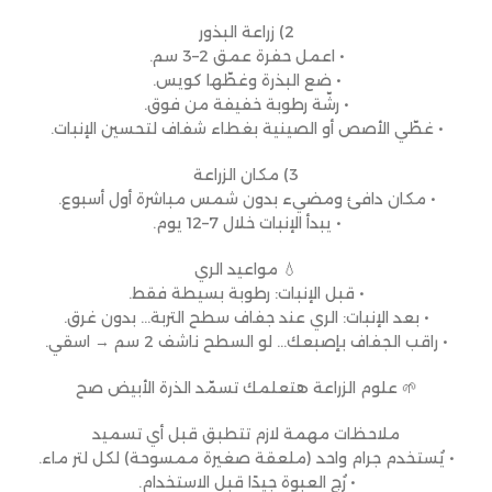
2) زراعة البذور
• اعمل حفرة عمق 2–3 سم.
• ضع البذرة وغطّها كويس.
• رشّة رطوبة خفيفة من فوق.
• غطّي الأصص أو الصينية بغطاء شفاف لتحسين الإنبات.
3) مكان الزراعة
• مكان دافئ ومضيء بدون شمس مباشرة أول أسبوع.
• يبدأ الإنبات خلال 7–12 يوم.
💧 مواعيد الري
• قبل الإنبات: رطوبة بسيطة فقط.
• بعد الإنبات: الري عند جفاف سطح التربة… بدون غرق.
• راقب الجفاف بإصبعك… لو السطح ناشف 2 سم → اسقي.
🌱 علوم الزراعة هتعلمك تسمّد الذرة الأبيض صح
ملاحظات مهمة لازم تتطبق قبل أي تسميد
• يُستخدم جرام واحد (ملعقة صغيرة ممسوحة) لكل لتر ماء.
• رُج العبوة جيدًا قبل الاستخدام.