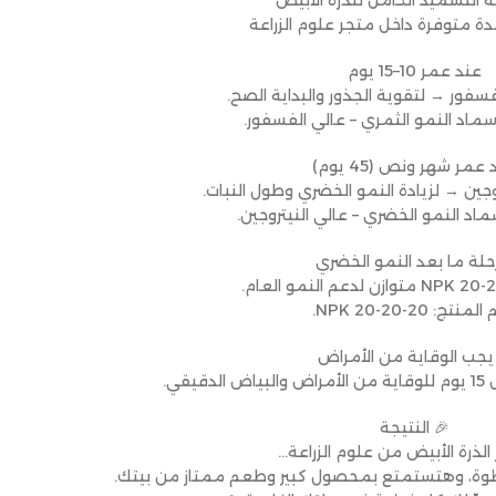
 التسميد الكامل للذرة الأبيض
ة متوفرة داخل متجر علوم الزراعة
عند عمر 10–15 يوم
سفور → لتقوية الجذور والبداية الصح.
سماد النمو الثمري – عالي الفسفور.
عمر شهر ونص (45 يوم)
وجين → لزيادة النمو الخضري وطول النبات.
ماد النمو الخضري – عالي النيتروجين.
لة ما بعد النمو الخضري
منتج: NPK 20-20-20.
 يجب الوقاية من الأمراض
قي.
🎉 النتيجة
الذرة الأبيض من علوم الزراعة…
وة، وهتستمتع بمحصول كبير وطعم ممتاز من بيتك.