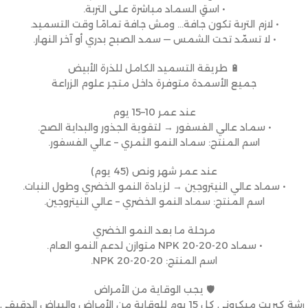
• اسقِ السماد مباشرة على التربة.
• لازم التربة تكون جافة… ومش جافة تمامًا وقت التسميد.
• لا تسمّد تحت الشمس — سمد الصبح بدري أو آخر النهار.
🔋 طريقة التسميد الكامل للذرة الأبيض
جميع الأسمدة متوفرة داخل متجر علوم الزراعة
عند عمر 10–15 يوم
• سماد عالي الفسفور → لتقوية الجذور والبداية الصح.
اسم المنتج: سماد النمو الثمري – عالي الفسفور.
عند عمر شهر ونص (45 يوم)
• سماد عالي النيتروجين → لزيادة النمو الخضري وطول النبات.
اسم المنتج: سماد النمو الخضري – عالي النيتروجين.
مرحلة ما بعد النمو الخضري
• سماد NPK 20-20-20 متوازن لدعم النمو العام.
اسم المنتج: NPK 20-20-20.
🛡 يجب الوقاية من الأمراض
رشة كبريت ميكروني كل 15 يوم للوقاية من الأمراض والبياض الدقيقي.