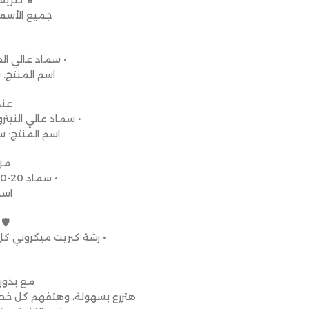
🔋 طريقة
جميع الأسمد
• سماد عالي الف
اسم المنتج: 
عند 
• سماد عالي النيتر
اسم المنتج: س
مرح
• سماد NPK 20-20-20 متوازن لدعم النمو العام.
اسم ال
🛡
• رشة كبريت ميكروني كل 15 يوم للوقاية من الأمراض والبياض الدقي
مع بذور 
هتزرع بسهولة، وهتفهم كل خط