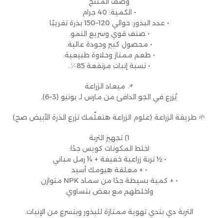
وصف المنتج
• الكمية: 40 جرام
• عدد البذور: حوالي 120–150 بذرة تقريبًا
• صنف قوي وسريع النمو.
• محصول كبير وجودة عالية.
• طعم ممتاز وحلاوة طبيعية.
• نسبة إنبات مرتفعة 85٪.
📌 ميعاد الزراعة
يُزرع في الجو الدافئ من مارس لـ يونيو (3–6).
🌱 طريقة الزراعة (علوم الزراعة هتعلّمك تزرع الذرة الأبيض صح)
1) تجهيز التربة
اخلط المكونات كويس جدًا:
• ½ تربة زراعية خفيفة + ¼ رمل مباني
• + معلقة هيومك أسيد
• + كمية بسيطة جدًا من سماد NPK متوازن
واخلطهم مع بعض بتساوي.
التربة دي بتدي تهوية ممتازة للبذور وبتسرع من الإنبات.