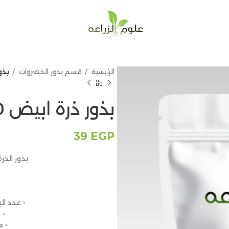
الرئيسية
قسم بذور الخضروات
بذور
بذور ذرة ابيض 40 جم
39
EGP
بذور الذرة الأبيض –
• عدد البذور: حوا
• 
• 