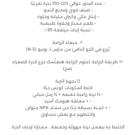
• عدد البذور: حوالي 120–150 بذرة تقريبًا
• صنف قوي وسريع النمو.
• إنتاج عالي وكيزان مليانة وحلوة.
• طعم ممتاز وحلاوة طبيعية.
• نسبة إنبات مرتفعة 85٪.
📌 ميعاد الزراعة
يُزرع في الجو الدافئ من مارس لـ يونيو (3–6).
🌱 طريقة الزراعة (علوم الزراعة هتعلّمك تزرع الذرة الصفراء
صح)
1) تجهيز التربة
اخلط المكونات كويس جدًا:
• ½ تربة زراعية خفيفة + ¼ رمل مباني
• + معلقة هيومك أسيد
• + كمية بسيطة جدًا من سماد NPK متوازن
واخلطهم مع بعض بتساوي.
الخليط ده بيعمل تربة مهويّة وخفيفة… ممتازة لإنبات الذرة.