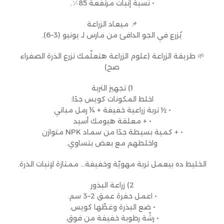
• نسبة إنبات مرتفعة 85٪.
📌 ميعاد الزراعة
يُزرع في الجو الدافئ من مارس لـ يونيو (3–6).
🌱 طريقة الزراعة (علوم الزراعة هتعلّمك تزرع الذرة الصفراء
صح)
1) تجهيز التربة
اخلط المكونات كويس جدًا:
• ½ تربة زراعية خفيفة + ¼ رمل مباني
• + معلقة هيومك أسيد
• + كمية بسيطة جدًا من سماد NPK متوازن
واخلطهم مع بعض بتساوي.
الخليط ده بيعمل تربة مهويّة وخفيفة… ممتازة لإنبات الذرة.
2) زراعة البذور
• اعمل حفرة عمق 2–3 سم.
• ضع البذرة وغطّها كويس.
• رشّة رطوبة خفيفة من فوق.