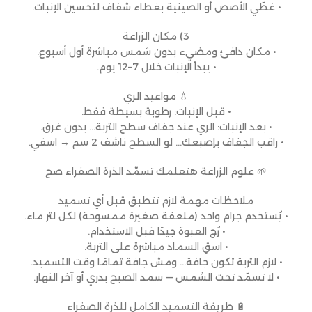
• غطّي الأصص أو الصينية بغطاء شفاف لتحسين الإنبات.
3) مكان الزراعة
• مكان دافئ ومضيء بدون شمس مباشرة أول أسبوع.
• يبدأ الإنبات خلال 7–12 يوم.
💧 مواعيد الري
• قبل الإنبات: رطوبة بسيطة فقط.
• بعد الإنبات: الري عند جفاف سطح التربة… بدون غرق.
• راقب الجفاف بإصبعك… لو السطح ناشف 2 سم → اسقي.
🌱 علوم الزراعة هتعلمك تسمّد الذرة الصفراء صح
ملاحظات مهمة لازم تتطبق قبل أي تسميد
• يُستخدم جرام واحد (ملعقة صغيرة ممسوحة) لكل لتر ماء.
• رُج العبوة جيدًا قبل الاستخدام.
• اسقِ السماد مباشرة على التربة.
• لازم التربة تكون جافة… ومش جافة تمامًا وقت التسميد.
• لا تسمّد تحت الشمس — سمد الصبح بدري أو آخر النهار.
🔋 طريقة التسميد الكامل للذرة الصفراء