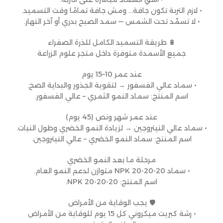
• لازم التربة تكون جافة… ومش جافة تمامًا وقت التسميد.
• لا تسمّد تحت الشمس — سمد الصبح بدري أو آخر النهار.
🔋 طريقة التسميد الكامل للذرة الصفراء
جميع الأسمدة متوفرة داخل متجر علوم الزراعة
عند عمر 10–15 يوم
• سماد عالي الفسفور → لتقوية الجذور والبداية الصح.
اسم المنتج: سماد النمو الثمري – عالي الفسفور.
عند عمر شهر ونص (45 يوم)
• سماد عالي النيتروجين → لزيادة النمو الخضري وطول النبات.
اسم المنتج: سماد النمو الخضري – عالي النيتروجين.
مرحلة ما بعد النمو الخضري
• سماد NPK 20-20-20 متوازن لدعم النمو العام.
اسم المنتج: NPK 20-20-20.
🛡 يجب الوقاية من الأمراض
• رشة كبريت ميكروني كل 15 يوم للوقاية من الأمراض