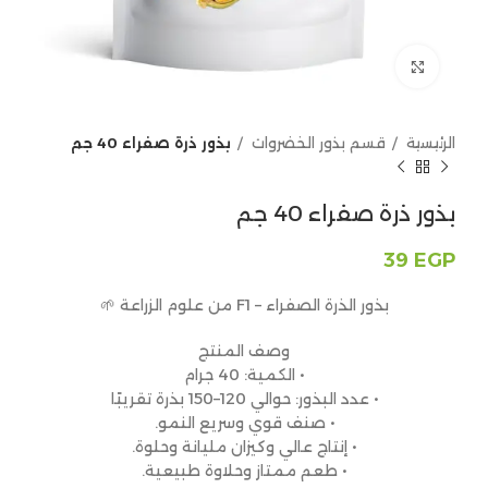
Click to enlarge
الرئيسية
قسم بذور الخضروات
بذور ذرة صفراء 40 جم
بذور ذرة صفراء 40 جم
39
EGP
بذور الذرة الصفراء – F1 من علوم الزراعة 🌱
وصف المنتج
• الكمية: 40 جرام
• عدد البذور: حوالي 120–150 بذرة تقريبًا
• صنف قوي وسريع النمو.
• إنتاج عالي وكيزان مليانة وحلوة.
• طعم ممتاز وحلاوة طبيعية.