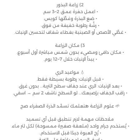
2) زراعة البذور
• اعمل حفرة عمق 2–3 سم.
• ضع البذرة وغطّها كويس.
• رشّة رطوبة خفيفة من فوق.
• غطّي الأصص أو الصينية بغطاء شفاف لتحسين الإنبات.
3) مكان الزراعة
• مكان دافئ ومضيء بدون شمس مباشرة أول أسبوع.
• يبدأ الإنبات خلال 7–12 يوم.
💧 مواعيد الري
• قبل الإنبات: رطوبة بسيطة فقط.
• بعد الإنبات: الري عند جفاف سطح التربة… بدون غرق.
• راقب الجفاف بإصبعك… لو السطح ناشف 2 سم → اسقي.
🌱 علوم الزراعة هتعلمك تسمّد الذرة الصفراء صح
ملاحظات مهمة لازم تتطبق قبل أي تسميد
• يُستخدم جرام واحد (ملعقة صغيرة ممسوحة) لكل لتر ماء.
• رُج العبوة جيدًا قبل الاستخدام.
• اسقِ السماد مباشرة على التربة.