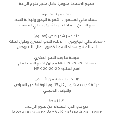
جميع الأسمدة متوفرة داخل متجر علوم الزراعة
عند عمر 10–15 يوم
• سماد عالي الفسفور → لتقوية الجذور والبداية الصح.
اسم المنتج: سماد النمو الثمري – عالي الفسفور.
عند عمر شهر ونص (45 يوم)
• سماد عالي النيتروجين → لزيادة النمو الخضري وطول النبات.
اسم المنتج: سماد النمو الخضري – عالي النيتروجين.
مرحلة ما بعد النمو الخضري
• سماد NPK 20-20-20 متوازن لدعم النمو العام.
اسم المنتج: NPK 20-20-20.
🛡 يجب الوقاية من الأمراض
• رشة كبريت ميكروني كل 15 يوم للوقاية من الأمراض
والبياض الدقيقي.
🎉 النتيجة
مع بذور الذرة الصفراء من علوم الزراعة…
هتزرع بسهولة، وهتفهم كل خطوة، وهتستمتع بمحصول