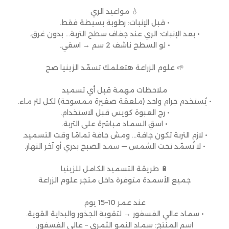
💧 مواعيد الري
• قبل الإنبات: رطوبة بسيطة فقط.
• بعد الإنبات: الري عند جفاف سطح التربة… بدون غرق.
• لو السطح ناشف 2 سم → اسقي.
🌱 علوم الزراعة هتعلمك تسمّد الزينيا صح
ملاحظات مهمة قبل أي تسميد
• يُستخدم جرام واحد (ملعقة صغيرة ممسوحة) لكل لتر ماء.
• رج العبوة كويس قبل الاستخدام.
• اسقِ السماد مباشرة على التربة.
• لازم التربة تكون جافة… ومش جافة تمامًا وقت التسميد.
• لا تُسمّد تحت الشمس — سمد الصبح بدري أو آخر النهار.
🔋 طريقة التسميد الكامل للزينيا
جميع الأسمدة متوفرة داخل متجر علوم الزراعة
عند عمر 10–15 يوم
• سماد عالي الفسفور → لتقوية الجذور والبداية القوية.
اسم المنتج: سماد النمو الثمري – عالي الفسفور.