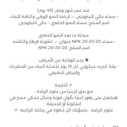
عند عمر شهر ونص (45 يوم)
• سماد عالي النيتروجين → لزيادة النمو الورقي وكثافة النبات.
اسم المنتج: سماد النمو الخضري – عالي النيتروجين.
مرحلة ما بعد النمو الخضري
• سماد NPK 20-20-20 متوازن → لتقوية الإزهار وكثافته.
اسم المنتج: NPK 20-20-20.
🛡 يجب الوقاية من الأمراض
• رشة كبريت ميكروني كل 15 يوم لحماية النبات من الفطريات
والبياض الدقيقي.
🎉 النتيجة
مع بذور الزينيا من علوم الزراعة…
هتحصل على زهور كبيرة بألوان قوية وشكل جمالي مميز في
البلكونة أو الحديقة.
علوم الزراعة… بتسهّلك كل خطوة في رحلتك الزراعية. 🌱