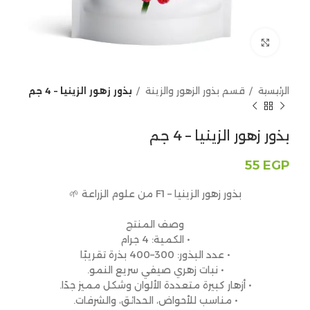
Click to enlarge
الرئيسية
قسم بذور الزهور والزينة
بذور زهور الزينيا – 4 جم
بذور زهور الزينيا – 4 جم
55
EGP
بذور زهور الزينيا – F1 من علوم الزراعة 🌱
وصف المنتج
• الكمية: 4 جرام
• عدد البذور: 300–400 بذرة تقريبًا
• نبات زهري صيفي سريع النمو.
• أزهار كبيرة متعددة الألوان وشكل مميز جدًا.
• مناسب للأحواض، الحدائق، والشرفات.