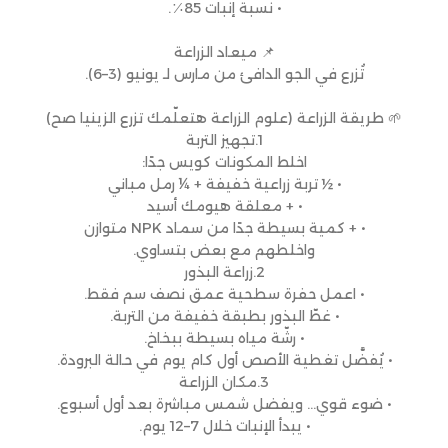
• نسبة إنبات 85٪.
📌 ميعاد الزراعة
تُزرع في الجو الدافئ من مارس لـ يونيو (3–6).
🌱 طريقة الزراعة (علوم الزراعة هتعلّمك تزرع الزينيا صح)
1.تجهيز التربة
اخلط المكونات كويس جدًا:
• ½ تربة زراعية خفيفة + ¼ رمل مباني
• + معلقة هيومك أسيد
• + كمية بسيطة جدًا من سماد NPK متوازن
واخلطهم مع بعض بتساوي.
2.زراعة البذور
• اعمل حفرة سطحية عمق نصف سم فقط.
• غطّ البذور بطبقة خفيفة من التربة.
• رشّة مياه بسيطة ببخاخ.
• يُفضَّل تغطية الأصص أول كام يوم في حالة البرودة.
3.مكان الزراعة
• ضوء قوي… ويفضل شمس مباشرة بعد أول أسبوع.
• يبدأ الإنبات خلال 7–12 يوم.