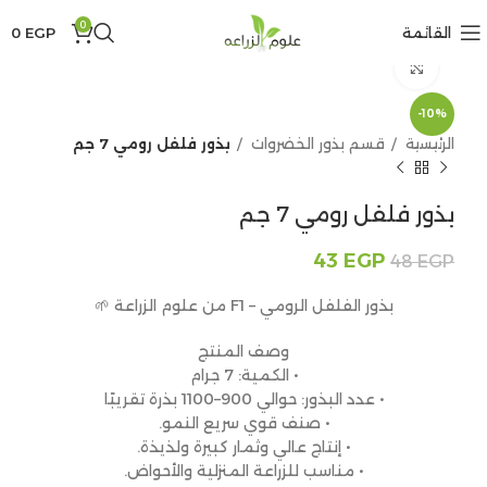
0
القائمة
EGP
0
Click to enlarge
-10%
الرئيسية
قسم بذور الخضروات
بذور فلفل رومي 7 جم
بذور فلفل رومي 7 جم
43
EGP
48
EGP
بذور الفلفل الرومي – F1 من علوم الزراعة 🌱
وصف المنتج
• الكمية: 7 جرام
• عدد البذور: حوالي 900–1100 بذرة تقريبًا
• صنف قوي سريع النمو.
• إنتاج عالي وثمار كبيرة ولذيذة.
• مناسب للزراعة المنزلية والأحواض.