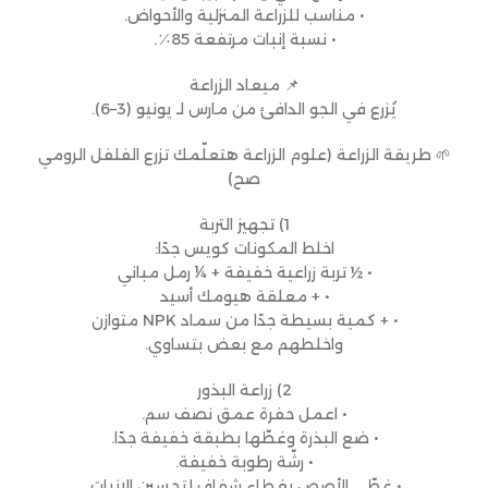
• مناسب للزراعة المنزلية والأحواض.
• نسبة إنبات مرتفعة 85٪.
📌 ميعاد الزراعة
يُزرع في الجو الدافئ من مارس لـ يونيو (3–6).
🌱 طريقة الزراعة (علوم الزراعة هتعلّمك تزرع الفلفل الرومي
صح)
1) تجهيز التربة
اخلط المكونات كويس جدًا:
• ½ تربة زراعية خفيفة + ¼ رمل مباني
• + معلقة هيومك أسيد
• + كمية بسيطة جدًا من سماد NPK متوازن
واخلطهم مع بعض بتساوي.
2) زراعة البذور
• اعمل حفرة عمق نصف سم.
• ضع البذرة وغطّها بطبقة خفيفة جدًا.
• رشّة رطوبة خفيفة.
• غطّي الأصص بغطاء شفاف لتحسين الإنبات.