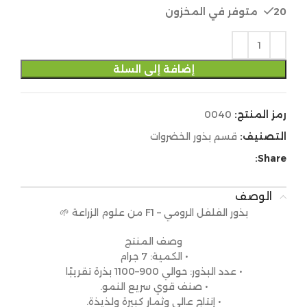
20 متوفر في المخزون
إضافة إلى السلة
رمز المنتج:
0040
التصنيف:
قسم بذور الخضروات
Share:
الوصف
بذور الفلفل الرومي – F1 من علوم الزراعة 🌱
وصف المنتج
• الكمية: 7 جرام
• عدد البذور: حوالي 900–1100 بذرة تقريبًا
• صنف قوي سريع النمو.
• إنتاج عالي وثمار كبيرة ولذيذة.