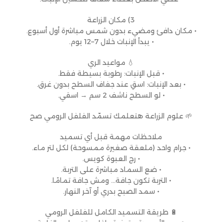
3) مكان الزراعة
• مكان دافئ ومضيء بدون شمس مباشرة أول أسبوع.
• يبدأ الإنبات خلال 7–12 يوم.
💧 مواعيد الري
• قبل الإنبات: رطوبة بسيطة فقط.
• بعد الإنبات: اسقِ عند جفاف السطح بدون غرق.
• لو السطح ناشف 2 سم → اسقي.
🌱 علوم الزراعة هتعلمك تسمّد الفلفل الرومي صح
ملاحظات مهمة قبل أي تسميد
• جرام واحد (ملعقة صغيرة ممسوحة) لكل لتر ماء.
• رج العبوة كويس.
• ضع السماد مباشرة على التربة.
• التربة تكون جافة… ومش جافة تمامًا.
• سمد الصبح بدري أو آخر النهار.
🔋 طريقة التسميد الكامل للفلفل الرومي