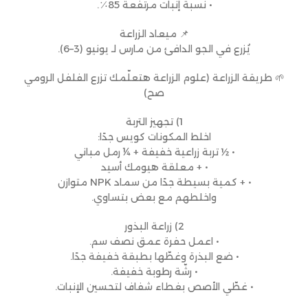
• نسبة إنبات مرتفعة 85٪.
📌 ميعاد الزراعة
يُزرع في الجو الدافئ من مارس لـ يونيو (3–6).
🌱 طريقة الزراعة (علوم الزراعة هتعلّمك تزرع الفلفل الرومي
صح)
1) تجهيز التربة
اخلط المكونات كويس جدًا:
• ½ تربة زراعية خفيفة + ¼ رمل مباني
• + معلقة هيومك أسيد
• + كمية بسيطة جدًا من سماد NPK متوازن
واخلطهم مع بعض بتساوي.
2) زراعة البذور
• اعمل حفرة عمق نصف سم.
• ضع البذرة وغطّها بطبقة خفيفة جدًا.
• رشّة رطوبة خفيفة.
• غطّي الأصص بغطاء شفاف لتحسين الإنبات.