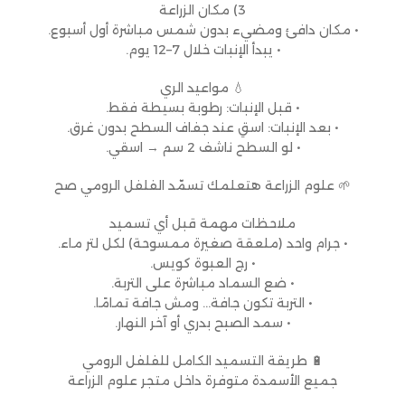
3) مكان الزراعة
• مكان دافئ ومضيء بدون شمس مباشرة أول أسبوع.
• يبدأ الإنبات خلال 7–12 يوم.
💧 مواعيد الري
• قبل الإنبات: رطوبة بسيطة فقط.
• بعد الإنبات: اسقِ عند جفاف السطح بدون غرق.
• لو السطح ناشف 2 سم → اسقي.
🌱 علوم الزراعة هتعلمك تسمّد الفلفل الرومي صح
ملاحظات مهمة قبل أي تسميد
• جرام واحد (ملعقة صغيرة ممسوحة) لكل لتر ماء.
• رج العبوة كويس.
• ضع السماد مباشرة على التربة.
• التربة تكون جافة… ومش جافة تمامًا.
• سمد الصبح بدري أو آخر النهار.
🔋 طريقة التسميد الكامل للفلفل الرومي
جميع الأسمدة متوفرة داخل متجر علوم الزراعة