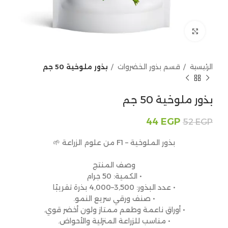
Click to enlarge
الرئيسية
قسم بذور الخضروات
بذور ملوخية 50 جم
بذور ملوخية 50 جم
44
EGP
52
EGP
بذور الملوخية – F1 من علوم الزراعة 🌱
وصف المنتج
• الكمية: 50 جرام
• عدد البذور: 3,500–4,000 بذرة تقريبًا
• صنف ورقي سريع النمو.
• أوراق ناعمة وطعم ممتاز ولون أخضر قوي.
• مناسب للزراعة المنزلية والأحواض.