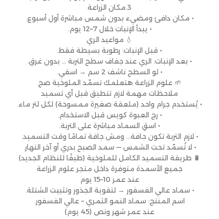
3.مكان الزراعة
• مكان دافئ ومضيء بدون شمس مباشرة أول أسبوع.
• يبدأ الإنبات خلال 7–12 يوم.
💧 مواعيد الري
• قبل الإنبات: رطوبة بسيطة فقط.
• بعد الإنبات: الري عند جفاف سطح التربة … بدون غرق.
• لو السطح ناشف 2 سم → اسقي.
🌱 علوم الزراعة هتعلمك تسمّد الملوخية صح
ملاحظات مهمة لازم تتطبق قبل أي تسميد
• يُستخدم جرام واحد (ملعقة صغيرة ممسوحة) لكل لتر ماء.
• رج العبوة كويس قبل الاستخدام.
• اسقِ السماد مباشرة على التربة.
• لازم التربة تكون جافة… ومش جافة تمامًا وقت التسميد.
• لا تُسمّد تحت الشمس — سمد الصبح بدري أو آخر النهار.
🔋 طريقة التسميد الكامل للملوخية (طبقًا للنظام الجديد)
جميع الأسمدة متوفرة داخل متجر علوم الزراعة
عند عمر 10–15 يوم
• سماد عالي الفسفور → لتقوية الجذور وتثبيت الشتلة.
اسم المنتج: سماد النمو الثمري – عالي الفسفور.
عند عمر شهر ونص (45 يوم)