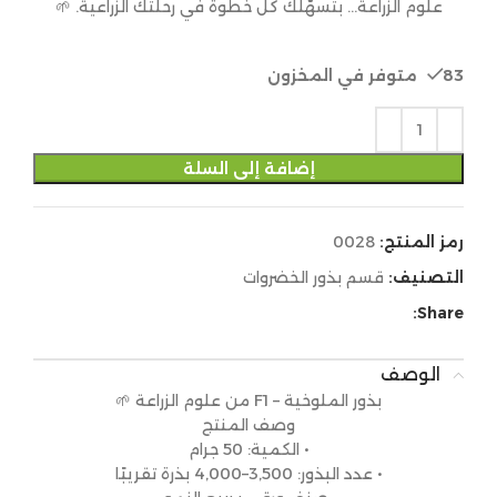
علوم الزراعة… بتسهّلك كل خطوة في رحلتك الزراعية. 🌱
83 متوفر في المخزون
إضافة إلى السلة
رمز المنتج:
0028
التصنيف:
قسم بذور الخضروات
Share:
الوصف
بذور الملوخية – F1 من علوم الزراعة 🌱
وصف المنتج
• الكمية: 50 جرام
• عدد البذور: 3,500–4,000 بذرة تقريبًا