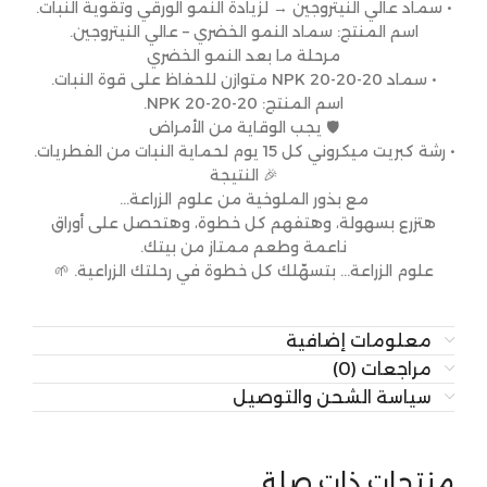
• سماد عالي النيتروجين → لزيادة النمو الورقي وتقوية النبات.
اسم المنتج: سماد النمو الخضري – عالي النيتروجين.
مرحلة ما بعد النمو الخضري
• سماد NPK 20-20-20 متوازن للحفاظ على قوة النبات.
اسم المنتج: NPK 20-20-20.
🛡 يجب الوقاية من الأمراض
• رشة كبريت ميكروني كل 15 يوم لحماية النبات من الفطريات.
🎉 النتيجة
مع بذور الملوخية من علوم الزراعة…
هتزرع بسهولة، وهتفهم كل خطوة، وهتحصل على أوراق
ناعمة وطعم ممتاز من بيتك.
علوم الزراعة… بتسهّلك كل خطوة في رحلتك الزراعية. 🌱
معلومات إضافية
مراجعات (0)
سياسة الشحن والتوصيل
منتجات ذات صلة