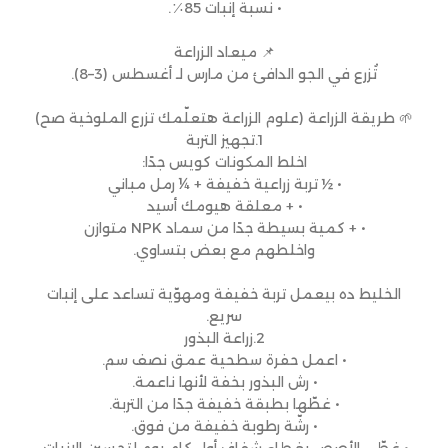
• نسبة إنبات 85٪.
📌 ميعاد الزراعة
تُزرع في الجو الدافئ من مارس لـ أغسطس (3–8).
🌱 طريقة الزراعة (علوم الزراعة هتعلّمك تزرع الملوخية صح)
1.تجهيز التربة
اخلط المكونات كويس جدًا:
• ½ تربة زراعية خفيفة + ¼ رمل مباني
• + معلقة هيومك أسيد
• + كمية بسيطة جدًا من سماد NPK متوازن
واخلطهم مع بعض بتساوي.
الخليط ده بيعمل تربة خفيفة ومهوّية تساعد على إنبات
سريع.
2.زراعة البذور
• اعمل حفرة سطحية عمق نصف سم.
• رش البذور بخفة لأنها ناعمة.
• غطّها بطبقة خفيفة جدًا من التربة.
• رشّة رطوبة خفيفة من فوق.