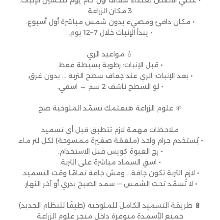
• غطّي الأصص بغطاء شفاف أول كام يوم لتحسين الإنبات.
3.مكان الزراعة
• مكان دافئ ومضيء بدون شمس مباشرة أول أسبوع.
• يبدأ الإنبات خلال 7–12 يوم.
💧 مواعيد الري
• قبل الإنبات: رطوبة بسيطة فقط.
• بعد الإنبات: الري عند جفاف سطح التربة … بدون غرق.
• لو السطح ناشف 2 سم → اسقي.
🌱 علوم الزراعة هتعلمك تسمّد الملوخية صح
ملاحظات مهمة لازم تتطبق قبل أي تسميد
• يُستخدم جرام واحد (ملعقة صغيرة ممسوحة) لكل لتر ماء.
• رج العبوة كويس قبل الاستخدام.
• اسقِ السماد مباشرة على التربة.
• لازم التربة تكون جافة… ومش جافة تمامًا وقت التسميد.
• لا تُسمّد تحت الشمس — سمد الصبح بدري أو آخر النهار.
🔋 طريقة التسميد الكامل للملوخية (طبقًا للنظام الجديد)
جميع الأسمدة متوفرة داخل متجر علوم الزراعة