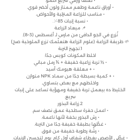
• صنف ورقي سريع النمو.
• أوراق ناعمة وطعم ممتاز ولون أخضر قوي.
• مناسب للزراعة المنزلية والأحواض.
• نسبة إنبات 85٪.
📌 ميعاد الزراعة
تُزرع في الجو الدافئ من مارس لـ أغسطس (3–8).
🌱 طريقة الزراعة (علوم الزراعة هتعلّمك تزرع الملوخية صح)
1.تجهيز التربة
اخلط المكونات كويس جدًا:
• ½ تربة زراعية خفيفة + ¼ رمل مباني
• + معلقة هيومك أسيد
• + كمية بسيطة جدًا من سماد NPK متوازن
واخلطهم مع بعض بتساوي.
الخليط ده بيعمل تربة خفيفة ومهوّية تساعد على إنبات
سريع.
2.زراعة البذور
• اعمل حفرة سطحية عمق نصف سم.
• رش البذور بخفة لأنها ناعمة.
• غطّها بطبقة خفيفة جدًا من التربة.
• رشّة رطوبة خفيفة من فوق.
• غطّي الأصص بغطاء شفاف أول كام يوم لتحسين الإنبات.