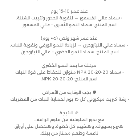
عند عمر 10–15 يوم
• سماد عالي الفسفور → لتقوية الجذور وتثبيت الشتلة.
اسم المنتج: سماد النمو الثمري – عالي الفسفور.
عند عمر شهر ونص (45 يوم)
• سماد عالي النيتروجين → لزيادة النمو الورقي وتقوية النبات.
اسم المنتج: سماد النمو الخضري – عالي النيتروجين.
مرحلة ما بعد النمو الخضري
• سماد NPK 20-20-20 متوازن للحفاظ على قوة النبات.
اسم المنتج: NPK 20-20-20.
🛡 يجب الوقاية من الأمراض
• رشة كبريت ميكروني كل 15 يوم لحماية النبات من الفطريات.
🎉 النتيجة
مع بذور الملوخية من علوم الزراعة…
هتزرع بسهولة، وهتفهم كل خطوة، وهتحصل على أوراق
ناعمة وطعم ممتاز من بيتك.