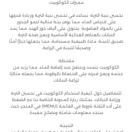
مميزات الكوكوبيت:
تحسين بنية التربة: يساعد في تحسين بنية التربة وزيادة قدرتها
على احتباس الماء، مما يوفر بيئة مثالية لنمو الجذور.
غني بالمواد العضوية: يحتوي على ألياف جوز الهند، مما يمد
النباتات بالعناصر الغذائية الأساسية ويعزز صحة التربة.
صديق للبيئة: مادة طبيعية مستدامة، مما يجعلها خيارًا آمنًا
وصديقًا للبيئة في الزراعة.
ملاحظة:
الكوكوبيت يتمدد وينتفخ عند إضافة الماء، مما يزيد من
حجمه ويعزز قدرته على الاحتفاظ بالرطوبة، مما يجعله مثاليًا
لزراعة النباتات.
للتفاصيل حول كيفية استخدام الكوكوبيت في تحسين التربة
وزراعة النباتات، يمكنك زيارة المدونة الخاصة بنا عبر الضغط
على أحد الثلاثة شروط في القائمة (MENU) في المتجر، حيث
ستجد معلومات شاملة ونصائح مفيدة.
النتيجة:
احصل على كوكوبيت عالي الجودة مع ضمان جودة عالية من