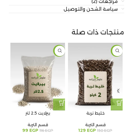
مراجعات (2)
سياسة الشحن والتوصيل
منتجات ذات صلة
-15%
-14%
بيرلايت 2.5 لتر
خليط تربة
قسم التربة
قسم التربة
99
EGP
129
EGP
116
EGP
150
EGP