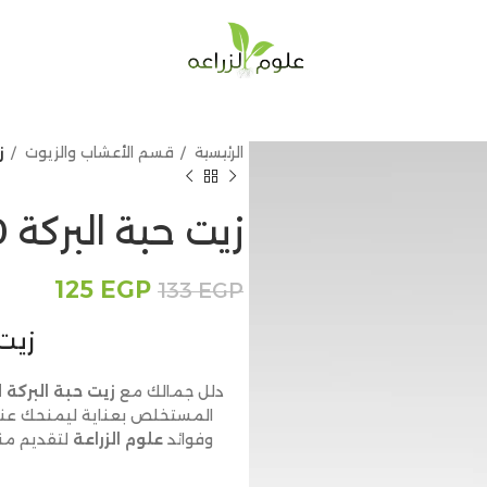
الرئيسية
قسم الأعشاب والزيوت
ز
زيت حبة البركة 50مل
125
EGP
133
EGP
زيت ح
دلل جمالك مع
زيت حبة البركة 
المستخلص بعناية ليمنحك عناية
وفوائد
علوم الزراعة
لتقديم من