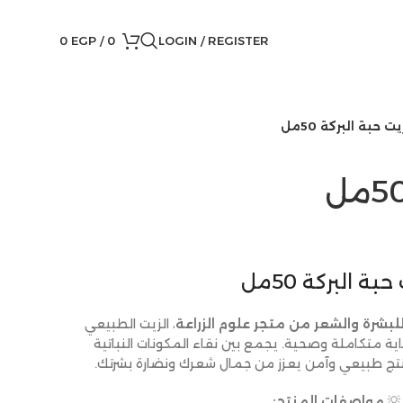
0
EGP
/
0
LOGIN / REGISTER
يت حبة البركة 50مل
بة البركة 50مل
للبشرة والشعر من متجر علوم الزراعة
، الزيت الطبيعي
 متكاملة وصحية. يجمع بين نقاء المكونات النباتية
تج طبيعي وآمن يعزز من جمال شعرك ونضارة بشرتك.
💡
مواصفات المنتج: