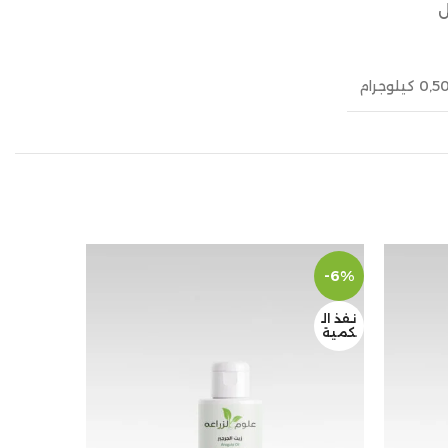
ل
0,5 كيلوجرام
-6%
-6%
نفذ ال
نفذ ال
كمية
كمية