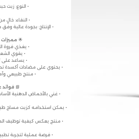
• النوع: زيت حبة البركة 
• النقاء: خالٍ 
• الإنتاج: بجودة عالية وفق 
🌟
مميزات ز
• يغذي فروة ا
• يقوي الشعر
• يساعد على ت
• يحتوي على مضادات أكسدة تدع
• منتج طبيعي وآمن
📘
فوائد ع
• غني بالأحماض الدهنية الأسا
• يمكن استخدامه كزيت مساج طبيع
• منتج يعكس كيفية توظيف الموا
• فرصة عملية لتجربة تطب