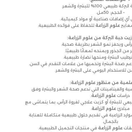
طبيعي 100% للبشرة والشعر.
• الحجم: 50مل.
من أي إضافات صناعية أو مواد كيميائية.
معايير
علوم الزراعة
للحفاظ على فوائده الطبيعية.
يت حبة البركة من علوم الزراعة:
لرأس ويحفز نمو الشعر بطريقة صحية.
 من الجذور ويمنحه لمعانًا طبيعيًا.
رطيب البشرة ومنحها نضارة طبيعية.
م صحة البشرة وتحميها من علامات التقدم في السن.
 للاستخدام اليومي على البشرة والشعر.
لمية من منظور علوم الزراعة:
سية والفيتامينات التي تدعم صحة الشعر والبشرة وفق
دراسات
علوم الزراعة
.
ي للبشرة أو كزيت علاجي لفروة الرأس، بما يتماشى مع
مبادئ
علوم الزراعة
.
رد الزراعية في تقديم حلول طبيعية متكاملة للعناية
بالجمال.
يقات
علوم الزراعة
في منتجات التجميل الطبيعية.