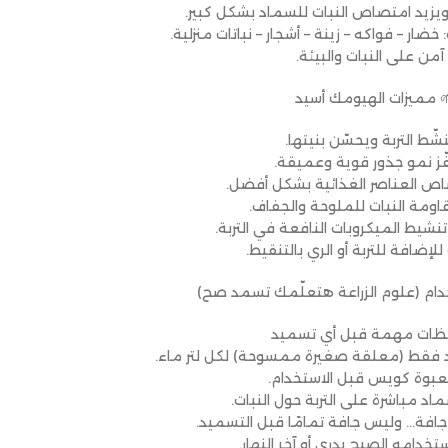
 ويزيد امتصاص النبات للسماد بشكل كبير.
خضار – فواكه – زينة – أشجار – نباتات منزلية.
 آمن على النبات والبيئة.
 مميزات الهيومك أسيد
نشّط التربة ويحسّن بنيتها.
فّز نمو جذور قوية وعميقة.
اص العناصر الغذائية بشكل أفضل.
قاومة النبات للملوحة والجفاف.
نشيط الميكروبات النافعة في التربة.
لإضافة للتربة أو الري بالتنقيط.
دام (علوم الزراعة هتعلّمك تسمد صح)
ظات مهمة قبل أي تسميد
حد فقط (معلقة صغيرة ممسوحة) لكل لتر ماء.
العبوة كويس قبل الاستخدام.
اد مباشرة على التربة حول النبات.
ون جافة… وليس جافة تمامًا قبل التسميد.
خدامه الصبح بدري أو آخر النهار.