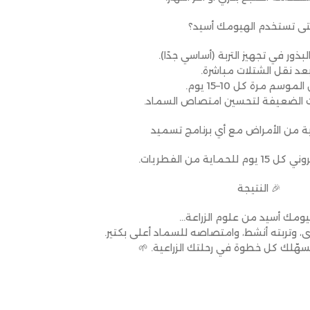
تى تستخدم الهيومك أسيد؟
البذور في تجهيز التربة (أساسي جدًا).
بعد نقل الشتلات مباشرة.
الموسم مرة كل 10–15 يوم.
تات الضعيفة لتحسين امتصاص السماد.
ية من الأمراض مع أي برنامج تسميد
حماية من الفطريات.
🎉 النتيجة
يومك أسيد من علوم الزراعة…
، وتربته أنشط، وامتصاصه للسماد أعلى بكتير.
تسهّلك كل خطوة في رحلتك الزراعية. 🌱