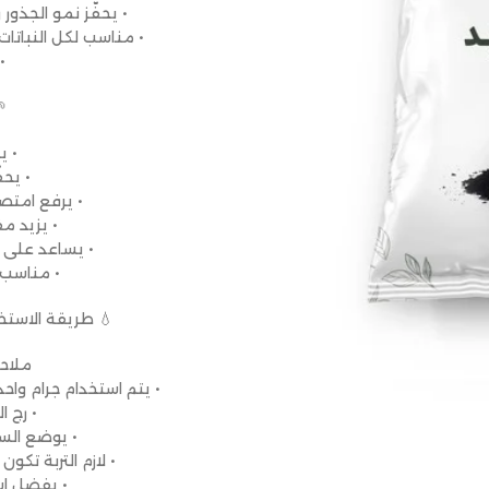
• يحفّز نمو الجذور
• مناسب لكل النباتات: 
•
• ي
• يح
• يرفع امتص
• يزيد م
• يساعد على ت
• مناسب ل
💧 طريقة الاستخ
ملاح
• يتم استخدام جرام وا
• رج 
• يوضع السم
• لازم التربة تك
• يفضل است