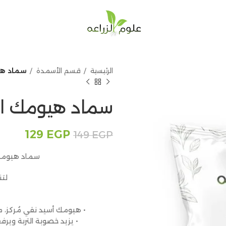
الرئيسية
قسم الأسمدة
سماد هيوم
سماد هيومك اسيد 
129
EGP
149
EGP
سماد هيومك أسيد – 50 جم 
لتن
• هيومك أسيد نقي مُركز،
• يزيد خصوبة التربة ويرف