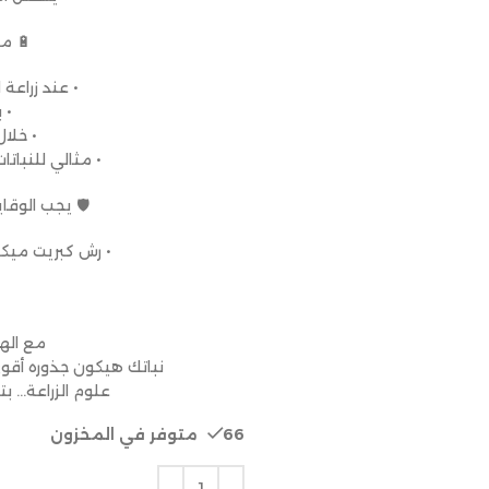
🔋 م
• عند زراعة 
• 
• خلال 
• مثالي للنبا
🛡 يجب الوقا
• رش كبريت ميكروني كل 15 يوم لل
مع اله
نباتك هيكون جذوره أقوى
علوم الزراعة… ب
66 متوفر في المخزون