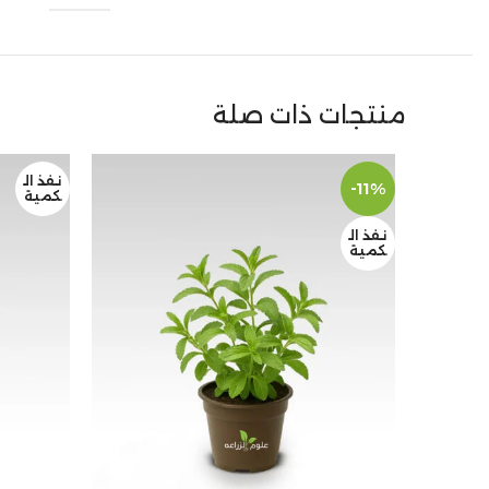
منتجات ذات صلة
نفذ ال
-11%
كمية
نفذ ال
كمية