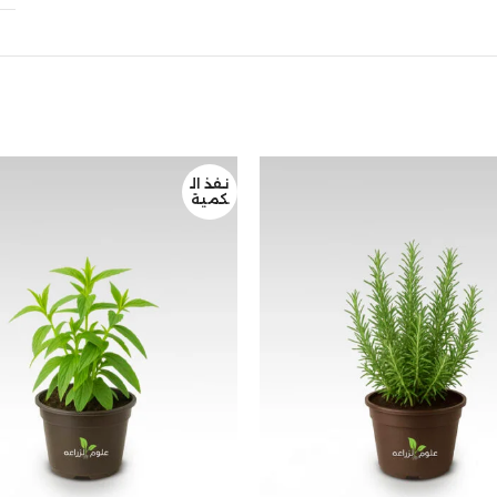
نفذ ال
كمية