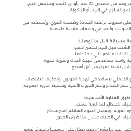
مزروعة في قصيص 25 سم، بأوراق كثيفة وملمس ناعم،
نمو السليم في البيت أو البلكونة.
لفلي معروف برائحته النفاذة وطعمه القوي، ويُستخدم في
الحلويات، وأيضًا في وصفات علاجية طبيعية.
ية مسبقة قبل ما توصلك:
لشتلة قبل البيع لتحفيز النمو.
التربة بالعناصر اللي محتاجاها.
 وآمنة تساعد في تثبيت النبات وتقوية جذوره.
ان تلاحظ الفرق من أول أسبوع.
ع الفلفلي بيساعد في تهدئة القولون، وتخفيف التقلصات،
لاج الصداع وفتح الجيوب الأنفية وتنشيط الدورة الدموية.
طرق العناية الأساسية:
لنبات باعتدال، لما التربة تنشف.
 القوية، ويفضل الضوء الساطع الغير مباشر.
لنبات في الصيف عشان ما تضرش الجذور.
حتى بعد ما تشتري، تقدر تدخل على موقعنا وتشوف قسم