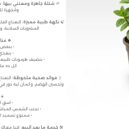
🌱
شتلة جاهزة ومعتنى بيها:
ومُجهزة لل
🍃
نكهة طبية مميزة:
النعناع الف
المشروبات الساخنة، و
🍀
عنا
• بنقص ا
• بنغذي 
• بنضيف هرمونات طبيعية
كل ده علش
💧
فوائد صحية ملحوظة:
النعنا
وتحسين الهضم، وكمان ليه دور في ع
☀️
• اسقِ ا
• تجنب الشمس المباشرة
• ممنوع تسميد ا
🛠️
خدمة ما بعد البيع:
إحنا معاك 