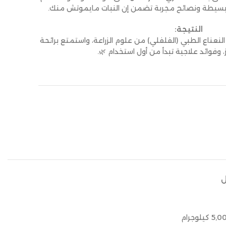
 بسيطة ونصائح مجربة تضمن إن النبات مايموتش منك.
النتيجة:
عناع الطبي (الفلفلي) من علوم الزراعة، واستمتع برائحة
وفوائد علاجية تبدأ من أول استخدام 🌿.
ل
5,0 كيلوجرام