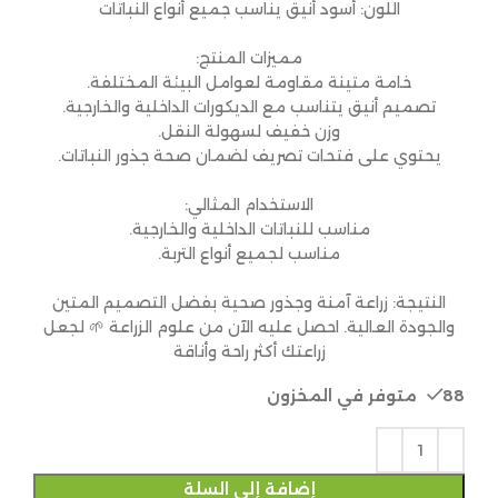
اللون: أسود أنيق يناسب جميع أنواع النباتات
مميزات المنتج:
خامة متينة مقاومة لعوامل البيئة المختلفة.
تصميم أنيق يتناسب مع الديكورات الداخلية والخارجية.
وزن خفيف لسهولة النقل.
يحتوي على فتحات تصريف لضمان صحة جذور النباتات.
الاستخدام المثالي:
مناسب للنباتات الداخلية والخارجية.
مناسب لجميع أنواع التربة.
النتيجة: زراعة آمنة وجذور صحية بفضل التصميم المتين
والجودة العالية. احصل عليه الآن من علوم الزراعة 🌱 لجعل
زراعتك أكثر راحة وأناقة
88 متوفر في المخزون
إضافة إلى السلة