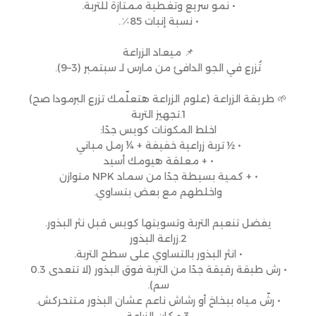
• نمو سريع وتغطية ممتازة للتربة.
• نسبة إنبات 85٪.
📌 ميعاد الزراعة
تُزرع في الجو الدافئ من مارس لـ سبتمبر (3–9).
🌱 طريقة الزراعة (علوم الزراعة هتعلّمك تزرع البرمودا صح)
1.تجهيز التربة
اخلط المكونات كويس جدًا:
• ½ تربة زراعية خفيفة + ¼ رمل مباني
• + معلقة هيومك أسيد
• + كمية بسيطة جدًا من سماد NPK متوازن
واخلطهم مع بعض بتساوي.
يفضل تنعيم التربة وتسويتها كويس قبل نثر البذور.
2.زراعة البذور
• انثر البذور بالتساوي على سطح التربة.
• رش طبقة رقيقة جدًا من التربة فوق البذور (لا تتعدى 0.3
سم).
• رشّ مياه ببخاخ أو رشاش ناعم عشان البذور متتحركش.