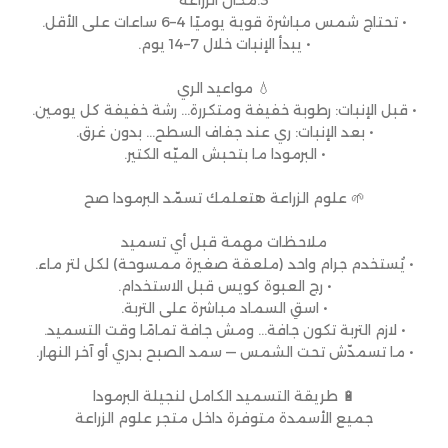
3.مكان الزراعة
• تحتاج شمس مباشرة قوية يوميًا 4–6 ساعات على الأقل.
• يبدأ الإنبات خلال 7–14 يوم.
💧 مواعيد الري
• قبل الإنبات: رطوبة خفيفة ومتكررة… رشة خفيفة كل يومين.
• بعد الإنبات: ري عند جفاف السطح… بدون غرق.
• البرمودا ما بتحبش الميّه الكتير.
🌱 علوم الزراعة هتعلمك تسمّد البرمودا صح
ملاحظات مهمة قبل أي تسميد
• يُستخدم جرام واحد (ملعقة صغيرة ممسوحة) لكل لتر ماء.
• رج العبوة كويس قبل الاستخدام.
• اسقِ السماد مباشرة على التربة.
• لازم التربة تكون جافة… ومش جافة تمامًا وقت التسميد.
• ما تسمدّش تحت الشمس — سمد الصبح بدري أو آخر النهار.
🔋 طريقة التسميد الكامل لنجيلة البرمودا
جميع الأسمدة متوفرة داخل متجر علوم الزراعة