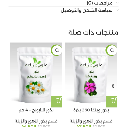
مراجعات (0)
سياسة الشحن والتوصيل
منتجات ذات صلة
-15%
-10%
بذور وينكا 260 بذرة
بذور البابونج – 4 جم
قسم بذور الزهور والزينة
قسم بذور الزهور والزينة
قس
44
EGP
47
EGP
52
EGP
52
EGP