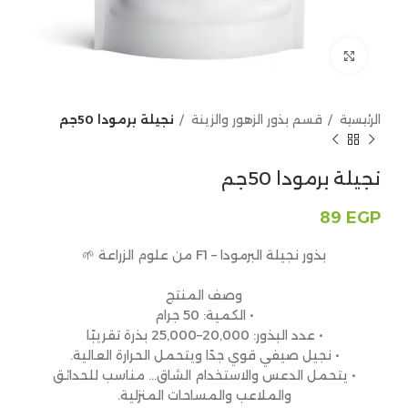
Click to enlarge
الرئيسية
قسم بذور الزهور والزينة
نجيلة برمودا 50جم
نجيلة برمودا 50جم
89
EGP
بذور نجيلة البرمودا – F1 من علوم الزراعة 🌱
وصف المنتج
• الكمية: 50 جرام
• عدد البذور: 20,000–25,000 بذرة تقريبًا
• نجيل صيفي قوي جدًا ويتحمل الحرارة العالية.
• يتحمل الدعس والاستخدام الشاق… مناسب للحدائق
والملاعب والمساحات المنزلية.