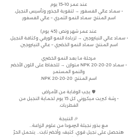
عند عمر 10–15 يوم
• سماد عالي الفسفور → لتقوية الجذور وتأسيس النجيل.
اسم المنتج: سماد النمو الثمري – عالي الفسفور.
عند عمر شهر ونص (45 يوم)
• سماد عالي النيتروجين → لزيادة النمو الورقي وكثافة النجيل.
اسم المنتج: سماد النمو الخضري – عالي النيتروجين.
مرحلة ما بعد النمو الخضري
• سماد NPK 20-20-20 متوازن → للحفاظ على اللون الأخضر
والنمو المستمر.
اسم المنتج: NPK 20-20-20.
🛡 يجب الوقاية من الأمراض
• رشة كبريت ميكروني كل 15 يوم لحماية النجيل من
الفطريات.
🎉 النتيجة
مع بذور نجيلة البرمودا من علوم الزراعة…
هتحصل على نجيل قوي، كثيف، وأخضر ثابت… يتحمل الحرّ