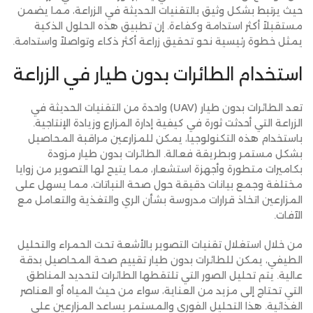
حيث يرتبط بشكل وثيق بالتقنيات الحديثة في الزراعة، مما يضمن
مستقبلاً أكثر استدامة وكفاءة. إن تطبيق هذه الحلول الذكية
يمثل خطوة رئيسية نحو تحقيق زراعة أكثر ذكاء وتواصلاً واستدامة.
استخدام الطائرات بدون طيار في الزراعة
تعد الطائرات بدون طيار (UAV) واحدة من التقنيات الحديثة في
الزراعة التي أحدثت ثورة في كيفية إدارة المزارع وزيادة الإنتاجية.
باستخدام هذه التكنولوجيا، يمكن للمزارعين مراقبة المحاصيل
بشكل مستمر وبطريقة فعالة. الطائرات بدون طيار مزودة
بكاميرات متطورة وأجهزة استشعار، مما يتيح لها التصوير من زوايا
مختلفة وجمع بيانات دقيقة حول صحة النباتات، مما يسهل على
المزارعين اتخاذ قرارات مدروسة بشأن الري والتغذية والتعامل مع
الآفات.
من خلال استغلال تقنيات التصوير بالأشعة تحت الحمراء والتحليل
الطيفي، يمكن للطائرات بدون طيار تقييم صحة المحاصيل بدقة
عالية. يتم تحليل الصور التي تلتقطها الطائرات لتحديد المناطق
التي تحتاج إلى مزيد من العناية، سواء من حيث المياه أو العناصر
الغذائية. هذا التحليل الفوري والمستمر يساعد المزارعين على