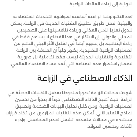
النهاية إلى زيادة العائدات الزراعية.
تعد التكنولوجيا الزراعية أساسية لمواجهة التحديات الاقتصادية
والبيئية. فعن طريق تطبيق التقنيات الحديثة في الزراعة، يمكن
للدول تعزيز الأمن الغذائي وزيادة تنافسيتها على الصعيدين
المحلي والدولي. إن الابتكار في هذا القطاع لا يساهم فقط في
زيادة الإنتاجية، بل يسهم أيضاً في تقليل الأثر البيئي الناجم عن
العمليات الزراعية التقليدية. يظهر جلياً أن العلاقة بين الزراعة
التقليدية والتقنيات الحديثة ليست فقط تكاملية بل ضرورية
لضمان استمرار هذه الصناعة التي تُعد عماد الاقتصاد العالمي.
الذكاء الاصطناعي في الزراعة
شهدت مجالات الزراعة تطوراً ملحوظاً بفضل التقنيات الحديثة في
الزراعة، حيث أصبح الذكاء الاصطناعي جزءاً لا يتجزأ من تحسين
العمليات الزراعية. ومن خلال تحليل البيانات الضخمة وتطبيق
نماذج التعلم الآلي، تُمكن هذه التقنيات المزارعين من اتخاذ قرارات
مستنيرة في مجالات متعددة، تشمل تقدير المحاصيل، وإدارة
الآفات، وتحسين العوائد.