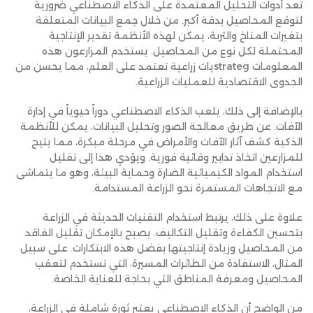
تعد أدوات التحليل المعتمدة على الذكاء الاصطناعي ضرورية
لتوقع المحاصيل بدقة أكبر. من خلال جمع البيانات المتعلقة
بتغيرات المناخ والتربة، يمكن لهذه الأنظمة تقدير الإنتاجية
المحتملة لكل نوع من المحاصيل. يستخدم المزارعون هذه
المعلومات strategيات زراعية تعتمد على العلم، مما يحسن من
الجدوى الاقتصادية للعمليات الزراعية.
بالإضافة إلى ذلك، يلعب الذكاء الاصطناعي دوراً حيوياً في إدارة
الآفات. عن طريق معالجة الصور وتحليل البيانات، يمكن للأنظمة
الذكية كشف آثار الآفات والأمراض في مرحلة مبكرة، مما يتيح
للمزارعين اتخاذ تدابير وقائية فورية. ويؤدي هذا إلى تقليل
استخدام المواد الكيميائية الضارة وحماية البيئة، وهو ما يتماشى
مع الاتجاهات المستمرة نحو الزراعة المستدامة.
علاوة على ذلك، يرتبط استخدام التقنيات الحديثة في الزراعة
بتحسين الكفاءة وتقليل التكاليف. يصبح بالإمكان تقليل الفاقد
من المحاصيل وزيادة إنتاجيتها بفضل هذه الابتكارات. على سبيل
المثال، الاستفادة من الطائرات المسيرة، التي تستخدم لتعقب
المحاصيل ومعرفة المناطق التي بحاجة للعناية الخاصة.
من الواضح أن الذكاء الاصطناعي يعتبر ثورة شاملة في الزراعة،