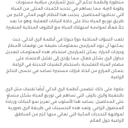
متطورة وأنظمة تحكم آلي تتيح للمزارعين مراقبة مستويات
رطوبة التربة، مما يساهم في تحديد الكميات المثلى من المياه
التي تحتاجها المحاصيل. يتجنب هذا النظام الهدر المائي الكبير عن
طريق توزيع المياه بناءً على حاجة النباتات الفعلية، وهو ما يعد
حلاً فعالًا لمواءمة استهلاك المياه مع الظروف المناخية المتغيرة.
تلعب التنبؤات المناخية دورًا حيويًا في أنظمة الري الذكي، حيث
يمكنها أن تزود المزارعين بمعلومات دقيقة عن توقعات الأمطار
ودرجات الحرارة. يمكن للمزارعين استخدام هذه المعلومات لتعديل
جداول الري بشكل فعال، مما يؤدي إلى تقليل الاعتماد على
مصادر المياه التقليدية. باستخدام التقنيات الحديثة في الزراعة،
يتمكن المزارع من اتخاذ قرارات مستنيرة تساعد في تحسين النتائج
الزراعية.
علاوة على ذلك، تتضمن أنظمة الري الذكي أيضًا تقنيات مثل الري
بالتنقيط والري بالرش، التي تساهم في توزيع المياه بشكل متساوٍ
على المحاصيل. يساعد هذا الأسلوب في تعزيز نمو النباتات وزيادة
المحصول الزراعي. وتعد هذه التحسينات في طريقة الري ضرورية
لمواجهة التحديات المائية التي تعاني منها كثير من المناطق
الزراعية حول العالم.