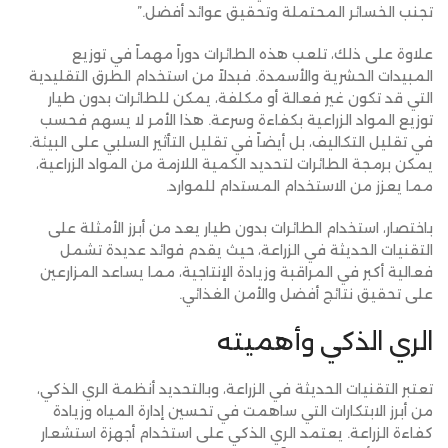
تجنب الخسائر المحتملة وتحقيق عوائد أفضل.”
علاوة على ذلك، تلعب هذه الطائرات دوراً مهماً في توزيع
المبيدات الحشرية والأسمدة. فبدلاً من استخدام الطرق التقليدية
التي قد تكون غير فعالة أو مكلفة، يمكن للطائرات بدون طيار
توزيع المواد الزراعية بكفاءة وسرعة. هذا الأمر لا يسهم فحسب
في تقليل التكاليف، بل أيضاً في تقليل التأثير السلبي على البيئة.
يمكن برمجة الطائرات لتحديد الكمية اللازمة من المواد الزراعية،
مما يعزز من الاستخدام المستدام للموارد.
باختصار، استخدام الطائرات بدون طيار يعد من أبرز الأمثلة على
التقنيات الحديثة في الزراعة، حيث يقدم فوائد عديدة تشمل
فعالية أكبر في المراقبة وزيادة الإنتاجية، مما يساعد المزارعين
على تحقيق نتائج أفضل والأمن الغذائي.
الري الذكي وأهميته
تعتبر التقنيات الحديثة في الزراعة، وبالتحديد أنظمة الري الذكي،
من أبرز الابتكارات التي ساهمت في تحسين إدارة المياه وزيادة
كفاءة الزراعة. يعتمد الري الذكي على استخدام أجهزة استشعار